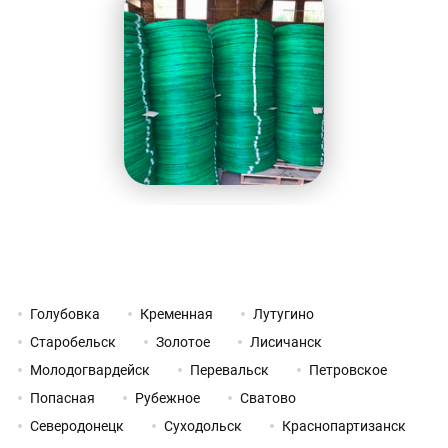
Голубовка
Кременная
Лутугино
Старобельск
Золотое
Лисичанск
Молодогвардейск
Перевальск
Петровское
Попасная
Рубежное
Сватово
Северодонецк
Суходольск
Краснопартизанск