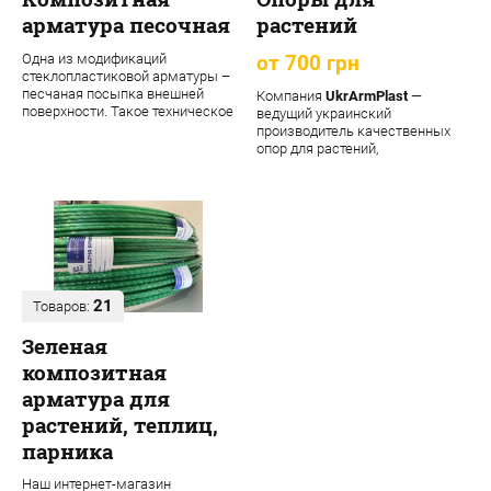
арматура песочная
растений
Одна из модификаций
от 700 грн
стеклопластиковой арматуры –
песчаная посыпка внешней
Компания
UkrArmPlast
—
поверхности. Такое техническое
ведущий украинский
решение обеспечивает
производитель качественных
материалу допол...
опор для растений,
декоративных садовых опор,
подпорок ...
21
Товаров:
Зеленая
композитная
арматура для
растений, теплиц,
парника
Наш интернет-магазин