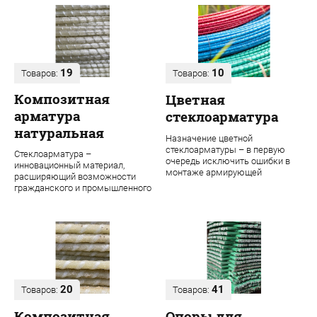
19
10
Товаров:
Товаров:
Композитная
Цветная
арматура
стеклоарматура
натуральная
Назначение цветной
стеклоарматуры – в первую
Стеклоарматура –
очередь исключить ошибки в
инновационный материал,
монтаже армирующей
расширяющий возможности
конструкции. Во время
гражданского и промышленного
строительства даже одного об...
строительства. В ее основе
лежит ровинг из проч...
20
41
Товаров:
Товаров:
Композитная
Опоры для