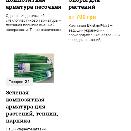
арматура песочная
растений
Одна из модификаций
от 700 грн
стеклопластиковой арматуры –
песчаная посыпка внешней
Компания
UkrArmPlast
—
поверхности. Такое техническое
ведущий украинский
решение обеспечивает
производитель качественных
материалу допол...
опор для растений,
декоративных садовых опор,
подпорок ...
21
Товаров:
Зеленая
композитная
арматура для
растений, теплиц,
парника
Наш интернет-магазин