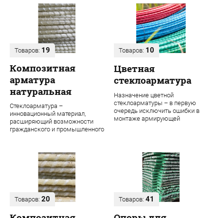
19
10
Товаров:
Товаров:
Композитная
Цветная
арматура
стеклоарматура
натуральная
Назначение цветной
стеклоарматуры – в первую
Стеклоарматура –
очередь исключить ошибки в
инновационный материал,
монтаже армирующей
расширяющий возможности
конструкции. Во время
гражданского и промышленного
строительства даже одного об...
строительства. В ее основе
лежит ровинг из проч...
20
41
Товаров:
Товаров:
Композитная
Опоры для