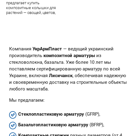
предлагает купить
композитные колышки для
растений — овощей, цветов,
парковых цветочных скульптур.
В наличии — огромный
ассортимент качественной
продукции завода УкрАрмПласт
Компания
УкрАрмПласт
— ведущий украинский
производитель
композитной арматуры
из
стекловолокна, базальта. Уже более 10 лет мы
поставляем сертифицированную арматуру по всей
Украине, включая
Лисичанск
, обеспечивая надежную
и своевременную доставку на строительные объекты
любого масштаба.
Мы предлагаем:
Стеклопластиковую арматуру
(GFRP),
Базальтопластиковую арматуру
(BFRP),
Композитные стержни
разных диаметров (от 4