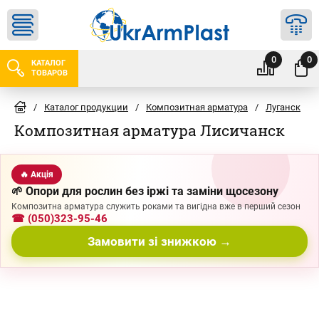
0
0
КАТАЛОГ
ТОВАРОВ
/
Каталог продукции
/
Композитная арматура
/
Луганск
/
Композитная арматура Лисичанск
🔥 Акція
🌱 Опори для рослин без іржі та заміни щосезону
Композитна арматура служить роками та вигідна вже в перший сезон
☎ (050)323-95-46
Замовити зі знижкою →