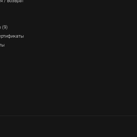
я / возврат
 (9)
ртификаты
ты