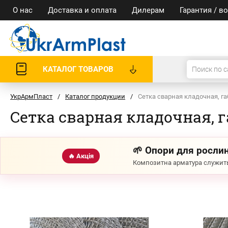
О нас
Доставка и оплата
Дилерам
Гарантия / в
КАТАЛОГ ТОВАРОВ
УкрАрмПласт
/
Каталог продукции
/
Сетка сварная кладочная, 
Сетка сварная кладочная, 
🌱 Опори для рослин
🔥 Акція
Композитна арматура служить