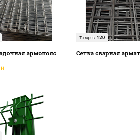
120
Товаров:
ладочная армопояс
Сетка сварная арма
рн