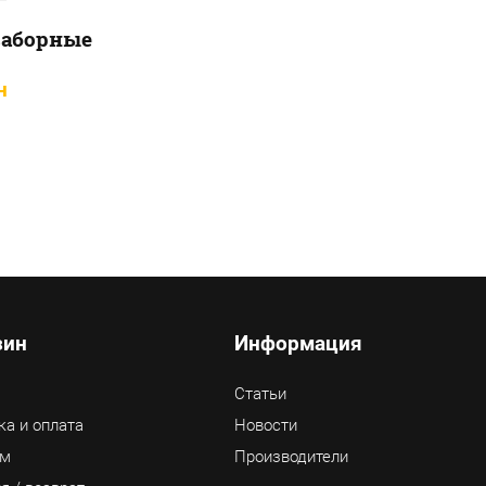
заборные
н
зин
Информация
Статьи
ка и оплата
Новости
ам
Производители