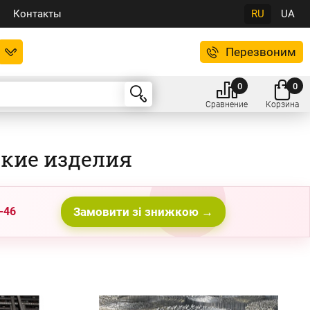
Контакты
RU
UA
Перезвоним
0
0
Сравнение
Корзина
ские изделия
-46
Замовити зі знижкою →