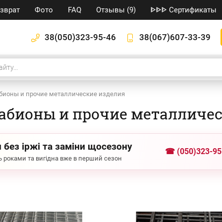
озврат
Фото
FAQ
Отзывы (9)
ᐈᐈᐈ Сертификаты
38(050)323-95-46
38(067)607-33-39
габионы и прочие металлические изделия
габионы и прочие металличе
 без іржі та заміни щосезону
☎ (050)323-95
 роками та вигідна вже в перший сезон