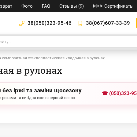
озврат
Фото
FAQ
Отзывы (9)
ᐈᐈᐈ Сертификаты
38(050)323-95-46
38(067)607-33-39
а композитная стеклопластиковая кладочная в рулонах
ая в рулонах
 без іржі та заміни щосезону
☎ (050)323-95
 роками та вигідна вже в перший сезон