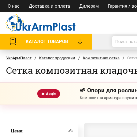
О нас
Доставка и оплата
Дилерам
Гарантия / в
КАТАЛОГ ТОВАРОВ
УкрАрмПласт
/
Каталог продукции
/
Композитная сетка
/
Сетк
Сетка композитная кладочн
🌱 Опори для рослин
🔥 Акція
Композитна арматура служить
Цена: