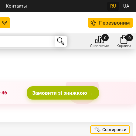
Контакты
RU
UA
Перезвоним
0
0
Сравнение
Корзина
-46
Замовити зі знижкою →
Сортировки