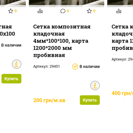
0
0
0
тная
Сетка композитная
Сетка 
0х100
кладочная
кладоч
4мм*100*100, карта
карта 
В наличии
1200*2000 мм
пробив
пробивная
Артикул:
29
Артикул:
29451
В наличии
Купить
400 грн
200 грн/м.кв
Купить