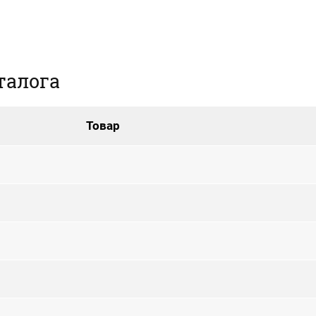
талога
Товар