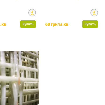
.кв
68 грн/м.кв
Купить
Купить