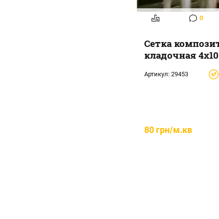
0
Сетка компози
кладочная 4х10
Артикул:
29453
80 грн/м.кв