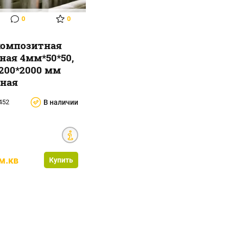
0
0
композитная
ная 4мм*50*50,
1200*2000 мм
ная
452
В наличии
/м.кв
Купить