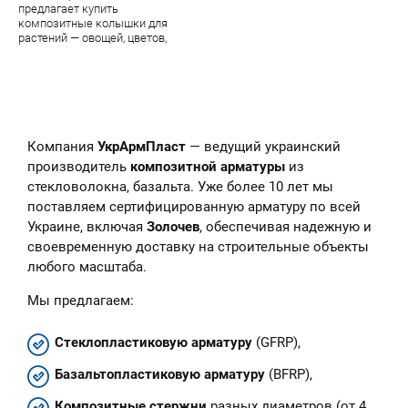
предлагает купить
композитные колышки для
растений — овощей, цветов,
парковых цветочных скульптур.
В наличии — огромный
ассортимент качественной
продукции завода УкрАрмПласт
Компания
УкрАрмПласт
— ведущий украинский
производитель
композитной арматуры
из
стекловолокна, базальта. Уже более 10 лет мы
поставляем сертифицированную арматуру по всей
Украине, включая
Золочев
, обеспечивая надежную и
своевременную доставку на строительные объекты
любого масштаба.
Мы предлагаем:
Стеклопластиковую арматуру
(GFRP),
Базальтопластиковую арматуру
(BFRP),
Композитные стержни
разных диаметров (от 4