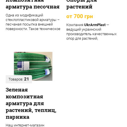
арматура песочная
растений
Одна из модификаций
от 700 грн
стеклопластиковой арматуры –
песчаная посыпка внешней
Компания
UkrArmPlast
—
поверхности. Такое техническое
ведущий украинский
решение обеспечивает
производитель качественных
материалу допол...
опор для растений,
декоративных садовых опор,
подпорок ...
21
Товаров:
Зеленая
композитная
арматура для
растений, теплиц,
парника
Наш интернет-магазин