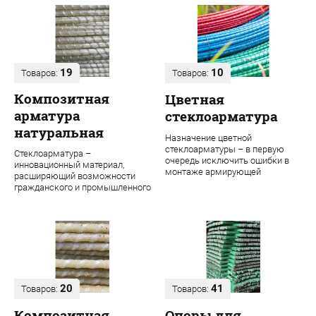
19
10
Товаров:
Товаров:
Композитная
Цветная
арматура
стеклоарматура
натуральная
Назначение цветной
стеклоарматуры – в первую
Стеклоарматура –
очередь исключить ошибки в
инновационный материал,
монтаже армирующей
расширяющий возможности
конструкции. Во время
гражданского и промышленного
строительства даже одного об...
строительства. В ее основе
лежит ровинг из проч...
20
41
Товаров:
Товаров:
Композитная
Опоры для