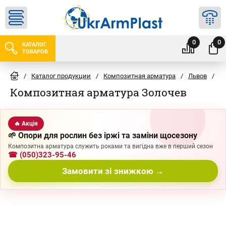
0
0
КАТАЛОГ
ТОВАРОВ
/
Каталог продукции
/
Композитная арматура
/
Львов
/
З
Композитная арматура Золочев
🔥 Акція
🌱 Опори для рослин без іржі та заміни щосезону
Композитна арматура служить роками та вигідна вже в перший сезон
☎ (050)323-95-46
Замовити зі знижкою →