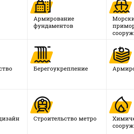
Армирование
Морски
фундаментов
примо
сооруж
ство
Берегоукрепление
Армиро
дизайн
Строительство метро
Химич
сооруж