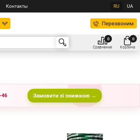
Контакты
RU
UA
Перезвоним
0
0
Сравнение
Корзина
-46
Замовити зі знижкою →