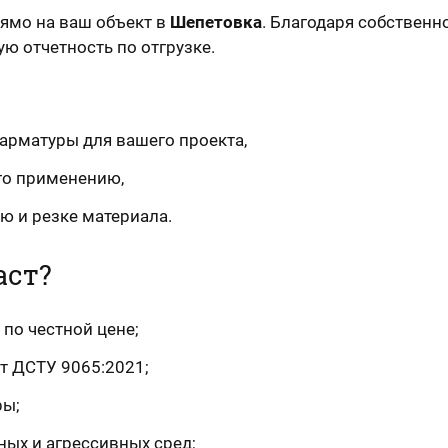
ямо на ваш объект в
Шепетовка
. Благодаря собственн
ю отчетность по отгрузке.
арматуры для вашего проекта,
го применению,
ю и резке материала.
аст?
 по честной цене;
т ДСТУ 9065:2021;
ры;
ных и агрессивных сред;