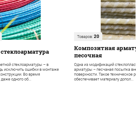
20
Товаров:
Композитная армат
 стеклоарматура
песочная
етной стеклоарматуры – в
Одна из модификаций стеклоплас
дь исключить ошибки в монтаже
арматуры – песчаная посыпка в
онструкции. Во время
поверхности. Такое техническое 
даже одного об...
обеспечивает материалу допол...