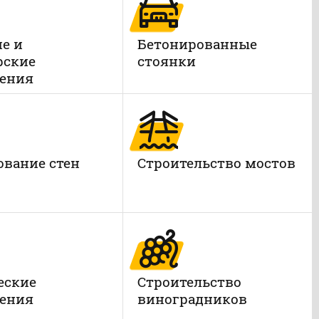
е и
Бетонированные
рские
стоянки
ения
вание стен
Строительство мостов
еские
Строительство
ения
виноградников