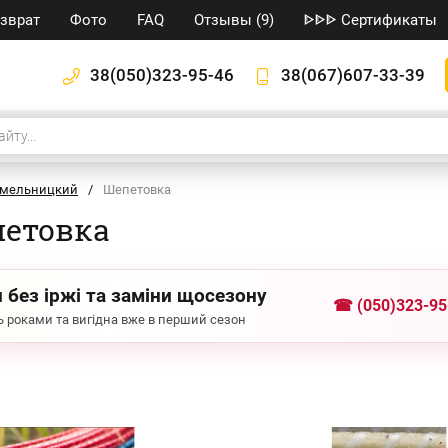
озврат
Фото
FAQ
Отзывы (9)
ᐈᐈᐈ Сертификаты
38(050)323-95-46
38(067)607-33-39
мельницкий
/
Шепетовка
петовка
 без іржі та заміни щосезону
☎ (050)323-95
 роками та вигідна вже в перший сезон