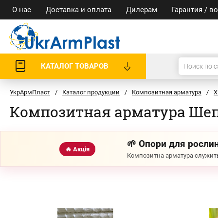
О нас
Доставка и оплата
Дилерам
Гарантия / в
КАТАЛОГ ТОВАРОВ
УкрАрмПласт
/
Каталог продукции
/
Композитная арматура
/
Х
Композитная арматура Ше
🌱 Опори для рослин
🔥 Акція
Композитна арматура служить