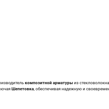
оизводитель
композитной арматуры
из стекловолокна
ключая
Шепетовка
, обеспечивая надежную и своевреме