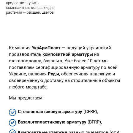
предлагает купить
композитные колышки для
растений — овощей, цветов,
парковых цветочных скульптур.
В наличии — огромный
ассортимент качественной
продукции завода УкрАрмПласт
Компания
УкрАрмПласт
— ведущий украинский
производитель
композитной арматуры
из
стекловолокна, базальта. Уже более 10 лет мы
поставляем сертифицированную арматуру по всей
Украине, включая
Роды
, обеспечивая надежную и
своевременную доставку на строительные объекты
любого масштаба.
Мы предлагаем:
Стеклопластиковую арматуру
(GFRP),
Базальтопластиковую арматуру
(BFRP),
Композитные стержни
разных диаметров (от 4