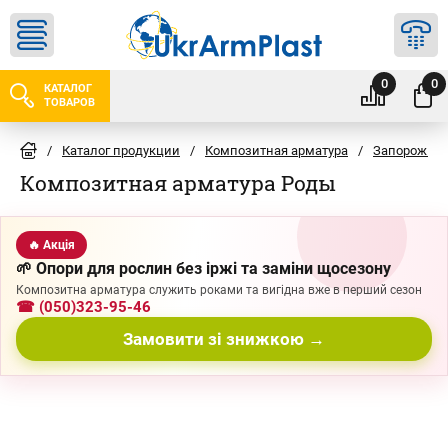
0
0
КАТАЛОГ
ТОВАРОВ
/
Каталог продукции
/
Композитная арматура
/
Запорожье
Композитная арматура Роды
🔥 Акція
🌱 Опори для рослин без іржі та заміни щосезону
Композитна арматура служить роками та вигідна вже в перший сезон
☎ (050)323-95-46
Замовити зі знижкою →