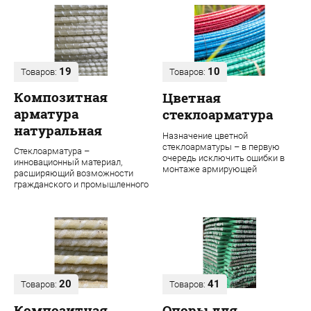
19
10
Товаров:
Товаров:
Композитная
Цветная
арматура
стеклоарматура
натуральная
Назначение цветной
стеклоарматуры – в первую
Стеклоарматура –
очередь исключить ошибки в
инновационный материал,
монтаже армирующей
расширяющий возможности
конструкции. Во время
гражданского и промышленного
строительства даже одного об...
строительства. В ее основе
лежит ровинг из проч...
20
41
Товаров:
Товаров:
Композитная
Опоры для