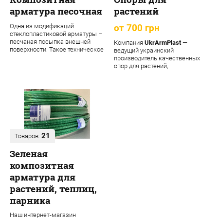
арматура песочная
растений
Одна из модификаций
от 700 грн
стеклопластиковой арматуры –
песчаная посыпка внешней
Компания
UkrArmPlast
—
поверхности. Такое техническое
ведущий украинский
решение обеспечивает
производитель качественных
материалу допол...
опор для растений,
декоративных садовых опор,
подпорок ...
21
Товаров:
Зеленая
композитная
арматура для
растений, теплиц,
парника
Наш интернет-магазин