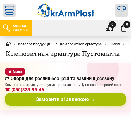
0
0
КАТАЛОГ
ТОВАРОВ
/
Каталог продукции
/
Композитная арматура
/
Львов
/
П
Композитная арматура Пустомыты
🔥 Акція
🌱 Опори для рослин без іржі та заміни щосезону
Композитна арматура служить роками та вигідна вже в перший сезон
☎ (050)323-95-46
Замовити зі знижкою →