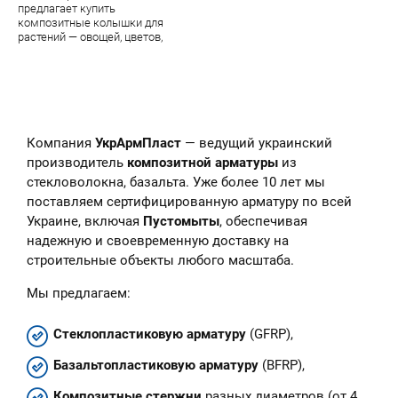
предлагает купить
композитные колышки для
растений — овощей, цветов,
парковых цветочных скульптур.
В наличии — огромный
ассортимент качественной
продукции завода УкрАрмПласт
Компания
УкрАрмПласт
— ведущий украинский
производитель
композитной арматуры
из
стекловолокна, базальта. Уже более 10 лет мы
поставляем сертифицированную арматуру по всей
Украине, включая
Пустомыты
, обеспечивая
надежную и своевременную доставку на
строительные объекты любого масштаба.
Мы предлагаем:
Стеклопластиковую арматуру
(GFRP),
Базальтопластиковую арматуру
(BFRP),
Композитные стержни
разных диаметров (от 4