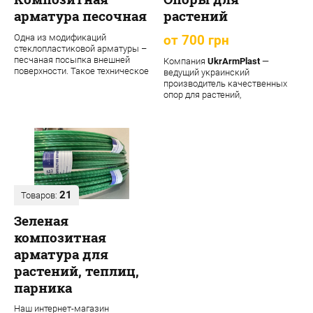
арматура песочная
растений
Одна из модификаций
от 700 грн
стеклопластиковой арматуры –
песчаная посыпка внешней
Компания
UkrArmPlast
—
поверхности. Такое техническое
ведущий украинский
решение обеспечивает
производитель качественных
материалу допол...
опор для растений,
декоративных садовых опор,
подпорок ...
21
Товаров:
Зеленая
композитная
арматура для
растений, теплиц,
парника
Наш интернет-магазин