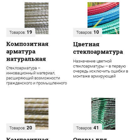
19
10
Товаров:
Товаров:
Композитная
Цветная
арматура
стеклоарматура
натуральная
Назначение цветной
стеклоарматуры – в первую
Стеклоарматура –
очередь исключить ошибки в
инновационный материал,
монтаже армирующей
расширяющий возможности
конструкции. Во время
гражданского и промышленного
строительства даже одного об...
строительства. В ее основе
лежит ровинг из проч...
20
41
Товаров:
Товаров:
Композитная
Опоры для