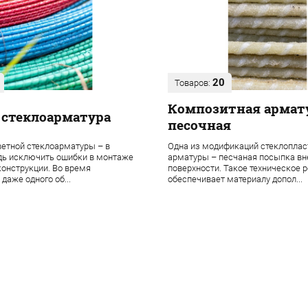
20
Товаров:
Композитная армат
 стеклоарматура
песочная
етной стеклоарматуры – в
Одна из модификаций стеклоплас
дь исключить ошибки в монтаже
арматуры – песчаная посыпка в
онструкции. Во время
поверхности. Такое техническое 
даже одного об...
обеспечивает материалу допол...