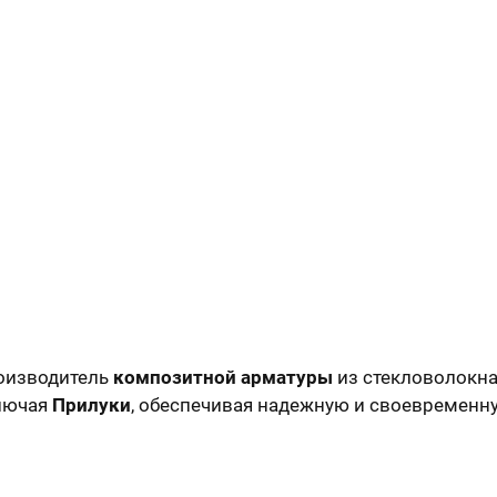
оизводитель
композитной арматуры
из стекловолокна
ключая
Прилуки
, обеспечивая надежную и своевременн