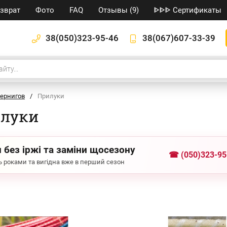
озврат
Фото
FAQ
Отзывы (9)
ᐈᐈᐈ Сертификаты
38(050)323-95-46
38(067)607-33-39
ернигов
/
Прилуки
илуки
 без іржі та заміни щосезону
☎ (050)323-95
 роками та вигідна вже в перший сезон