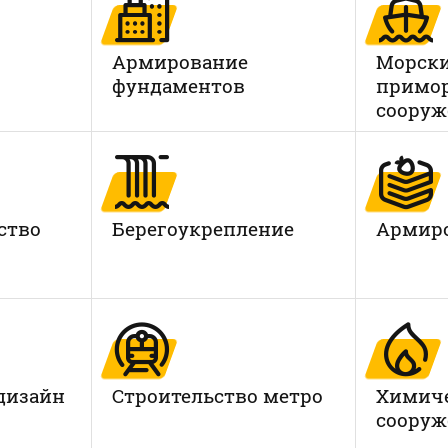
Армирование
Морски
фундаментов
примо
сооруж
ство
Берегоукрепление
Армиро
дизайн
Строительство метро
Химич
сооруж