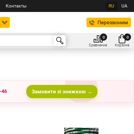
Контакты
RU
UA
Перезвоним
0
0
Сравнение
Корзина
-46
Замовити зі знижкою →