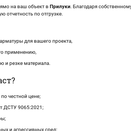
ямо на ваш объект в
Прилуки
. Благодаря собственном
ю отчетность по отгрузке.
арматуры для вашего проекта,
го применению,
ю и резке материала.
аст?
 по честной цене;
т ДСТУ 9065:2021;
ры;
ных и агрессивных сред;