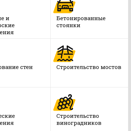
е и
Бетонированные
рские
стоянки
ения
вание стен
Строительство мостов
еские
Строительство
ения
виноградников