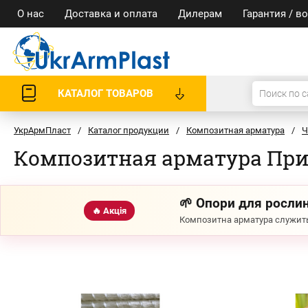
О нас
Доставка и оплата
Дилерам
Гарантия / в
КАТАЛОГ ТОВАРОВ
УкрАрмПласт
/
Каталог продукции
/
Композитная арматура
/
Ч
Композитная арматура Пр
🌱 Опори для рослин
🔥 Акція
Композитна арматура служить