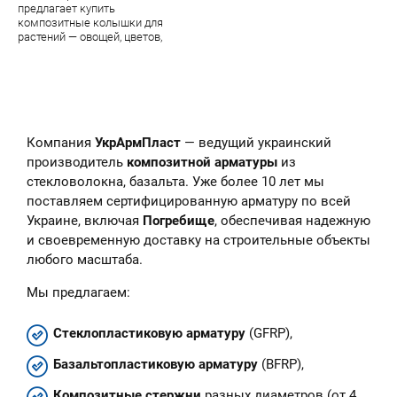
предлагает купить
композитные колышки для
растений — овощей, цветов,
парковых цветочных скульптур.
В наличии — огромный
ассортимент качественной
продукции завода УкрАрмПласт
Компания
УкрАрмПласт
— ведущий украинский
производитель
композитной арматуры
из
стекловолокна, базальта. Уже более 10 лет мы
поставляем сертифицированную арматуру по всей
Украине, включая
Погребище
, обеспечивая надежную
и своевременную доставку на строительные объекты
любого масштаба.
Мы предлагаем:
Стеклопластиковую арматуру
(GFRP),
Базальтопластиковую арматуру
(BFRP),
Композитные стержни
разных диаметров (от 4