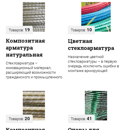
19
10
Товаров:
Товаров:
Композитная
Цветная
арматура
стеклоарматура
натуральная
Назначение цветной
стеклоарматуры – в первую
Стеклоарматура –
очередь исключить ошибки в
инновационный материал,
монтаже армирующей
расширяющий возможности
конструкции. Во время
гражданского и промышленного
строительства даже одного об...
строительства. В ее основе
лежит ровинг из проч...
20
41
Товаров:
Товаров:
Композитная
Опоры для