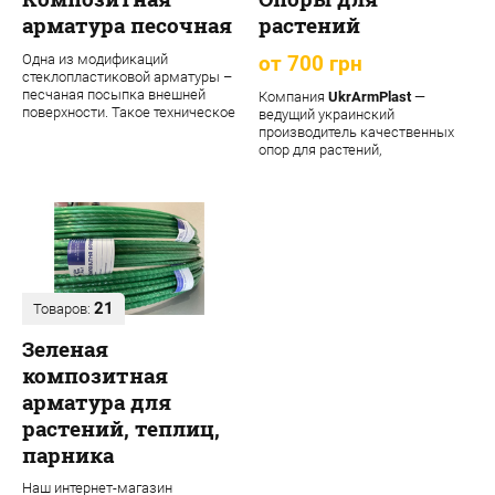
арматура песочная
растений
Одна из модификаций
от 700 грн
стеклопластиковой арматуры –
песчаная посыпка внешней
Компания
UkrArmPlast
—
поверхности. Такое техническое
ведущий украинский
решение обеспечивает
производитель качественных
материалу допол...
опор для растений,
декоративных садовых опор,
подпорок ...
21
Товаров:
Зеленая
композитная
арматура для
растений, теплиц,
парника
Наш интернет-магазин