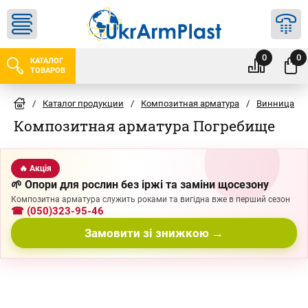
0
0
КАТАЛОГ
ТОВАРОВ
/
Каталог продукции
/
Композитная арматура
/
Винница
/
Композитная арматура Погребище
🔥 Акція
🌱 Опори для рослин без іржі та заміни щосезону
Композитна арматура служить роками та вигідна вже в перший сезон
☎ (050)323-95-46
Замовити зі знижкою →