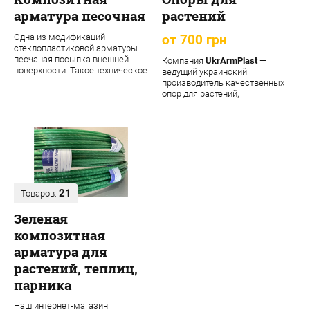
арматура песочная
растений
Одна из модификаций
от 700 грн
стеклопластиковой арматуры –
песчаная посыпка внешней
Компания
UkrArmPlast
—
поверхности. Такое техническое
ведущий украинский
решение обеспечивает
производитель качественных
материалу допол...
опор для растений,
декоративных садовых опор,
подпорок ...
21
Товаров:
Зеленая
композитная
арматура для
растений, теплиц,
парника
Наш интернет-магазин