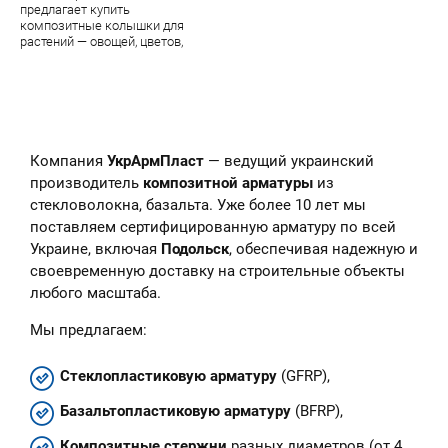
предлагает купить
композитные колышки для
растений — овощей, цветов,
парковых цветочных скульптур.
В наличии — огромный
ассортимент качественной
продукции завода УкрАрмПласт
Компания
УкрАрмПласт
— ведущий украинский
производитель
композитной арматуры
из
стекловолокна, базальта. Уже более 10 лет мы
поставляем сертифицированную арматуру по всей
Украине, включая
Подольск
, обеспечивая надежную и
своевременную доставку на строительные объекты
любого масштаба.
Мы предлагаем:
Стеклопластиковую арматуру
(GFRP),
Базальтопластиковую арматуру
(BFRP),
Композитные стержни
разных диаметров (от 4