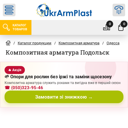
0
0
КАТАЛОГ
ТОВАРОВ
/
Каталог продукции
/
Композитная арматура
/
Одесса
/
Композитная арматура Подольск
🔥 Акція
🌱 Опори для рослин без іржі та заміни щосезону
Композитна арматура служить роками та вигідна вже в перший сезон
☎ (050)323-95-46
Замовити зі знижкою →