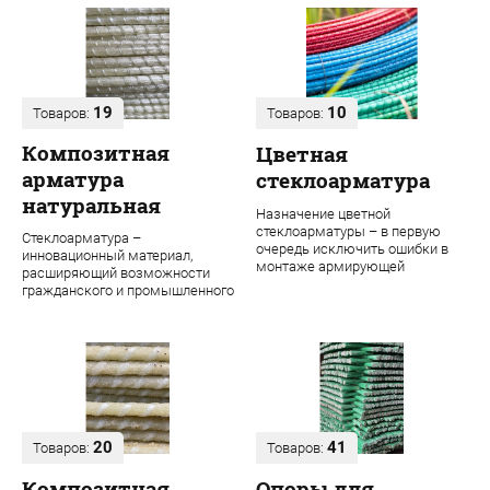
19
10
Товаров:
Товаров:
Композитная
Цветная
арматура
стеклоарматура
натуральная
Назначение цветной
стеклоарматуры – в первую
Стеклоарматура –
очередь исключить ошибки в
инновационный материал,
монтаже армирующей
расширяющий возможности
конструкции. Во время
гражданского и промышленного
строительства даже одного об...
строительства. В ее основе
лежит ровинг из проч...
20
41
Товаров:
Товаров:
Композитная
Опоры для