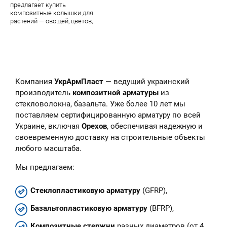
предлагает купить
композитные колышки для
растений — овощей, цветов,
парковых цветочных скульптур.
В наличии — огромный
ассортимент качественной
продукции завода УкрАрмПласт
Компания
УкрАрмПласт
— ведущий украинский
производитель
композитной арматуры
из
стекловолокна, базальта. Уже более 10 лет мы
поставляем сертифицированную арматуру по всей
Украине, включая
Орехов
, обеспечивая надежную и
своевременную доставку на строительные объекты
любого масштаба.
Мы предлагаем:
Стеклопластиковую арматуру
(GFRP),
Базальтопластиковую арматуру
(BFRP),
Композитные стержни
разных диаметров (от 4