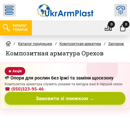
0
0
КАТАЛОГ
ТОВАРОВ
/
Каталог продукции
/
Композитная арматура
/
Запорожье
Композитная арматура Орехов
🔥 Акція
🌱 Опори для рослин без іржі та заміни щосезону
Композитна арматура служить роками та вигідна вже в перший сезон
☎ (050)323-95-46
Замовити зі знижкою →