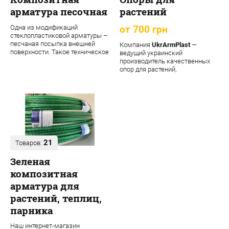
арматура песочная
растений
Одна из модификаций
от 700 грн
стеклопластиковой арматуры –
песчаная посыпка внешней
Компания
UkrArmPlast
—
поверхности. Такое техническое
ведущий украинский
решение обеспечивает
производитель качественных
материалу допол...
опор для растений,
декоративных садовых опор,
подпорок ...
21
Товаров:
Зеленая
композитная
арматура для
растений, теплиц,
парника
Наш интернет-магазин