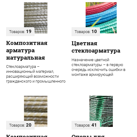
19
10
Товаров:
Товаров:
Композитная
Цветная
арматура
стеклоарматура
натуральная
Назначение цветной
стеклоарматуры – в первую
Стеклоарматура –
очередь исключить ошибки в
инновационный материал,
монтаже армирующей
расширяющий возможности
конструкции. Во время
гражданского и промышленного
строительства даже одного об...
строительства. В ее основе
лежит ровинг из проч...
20
41
Товаров:
Товаров:
Композитная
Опоры для