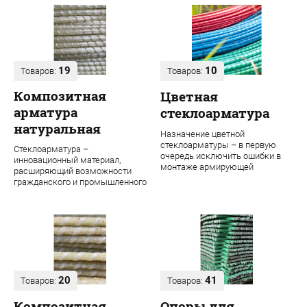
19
10
Товаров:
Товаров:
Композитная
Цветная
арматура
стеклоарматура
натуральная
Назначение цветной
стеклоарматуры – в первую
Стеклоарматура –
очередь исключить ошибки в
инновационный материал,
монтаже армирующей
расширяющий возможности
конструкции. Во время
гражданского и промышленного
строительства даже одного об...
строительства. В ее основе
лежит ровинг из проч...
20
41
Товаров:
Товаров:
Композитная
Опоры для