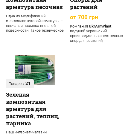
арматура песочная
растений
Одна из модификаций
от 700 грн
стеклопластиковой арматуры –
песчаная посыпка внешней
Компания
UkrArmPlast
—
поверхности. Такое техническое
ведущий украинский
решение обеспечивает
производитель качественных
материалу допол...
опор для растений,
декоративных садовых опор,
подпорок ...
21
Товаров:
Зеленая
композитная
арматура для
растений, теплиц,
парника
Наш интернет-магазин