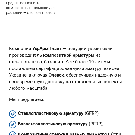
предлагает купить
композитные колышки для
растений — овощей, цветов,
парковых цветочных скульптур.
В наличии — огромный
ассортимент качественной
продукции завода УкрАрмПласт
Компания
УкрАрмПласт
— ведущий украинский
производитель
композитной арматуры
из
стекловолокна, базальта. Уже более 10 лет мы
поставляем сертифицированную арматуру по всей
Украине, включая
Олевск
, обеспечивая надежную и
своевременную доставку на строительные объекты
любого масштаба.
Мы предлагаем:
Стеклопластиковую арматуру
(GFRP),
Базальтопластиковую арматуру
(BFRP),
Композитные стержни
разных диаметров (от 4