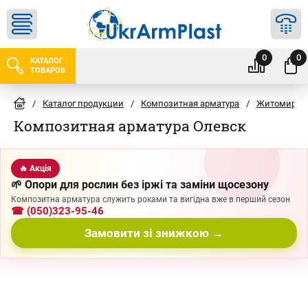
0
0
КАТАЛОГ
ТОВАРОВ
/
Каталог продукции
/
Композитная арматура
/
Житомир
/
Композитная арматура Олевск
🔥 Акція
🌱 Опори для рослин без іржі та заміни щосезону
Композитна арматура служить роками та вигідна вже в перший сезон
☎ (050)323-95-46
Замовити зі знижкою →