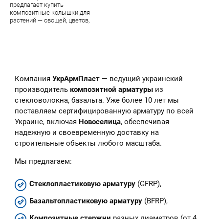
предлагает купить
композитные колышки для
растений — овощей, цветов,
парковых цветочных скульптур.
В наличии — огромный
ассортимент качественной
продукции завода УкрАрмПласт
Компания
УкрАрмПласт
— ведущий украинский
производитель
композитной арматуры
из
стекловолокна, базальта. Уже более 10 лет мы
поставляем сертифицированную арматуру по всей
Украине, включая
Новоселица
, обеспечивая
надежную и своевременную доставку на
строительные объекты любого масштаба.
Мы предлагаем:
Стеклопластиковую арматуру
(GFRP),
Базальтопластиковую арматуру
(BFRP),
Композитные стержни
разных диаметров (от 4