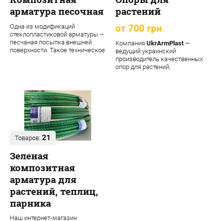
арматура песочная
растений
Одна из модификаций
от 700 грн
стеклопластиковой арматуры –
песчаная посыпка внешней
Компания
UkrArmPlast
—
поверхности. Такое техническое
ведущий украинский
решение обеспечивает
производитель качественных
материалу допол...
опор для растений,
декоративных садовых опор,
подпорок ...
21
Товаров:
Зеленая
композитная
арматура для
растений, теплиц,
парника
Наш интернет-магазин