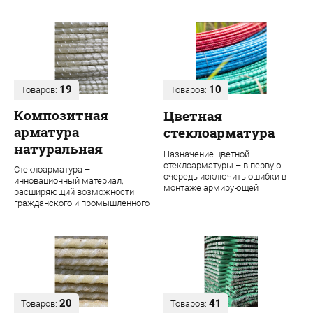
19
10
Товаров:
Товаров:
Композитная
Цветная
арматура
стеклоарматура
натуральная
Назначение цветной
стеклоарматуры – в первую
Стеклоарматура –
очередь исключить ошибки в
инновационный материал,
монтаже армирующей
расширяющий возможности
конструкции. Во время
гражданского и промышленного
строительства даже одного об...
строительства. В ее основе
лежит ровинг из проч...
20
41
Товаров:
Товаров: