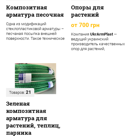
Композитная
Опоры для
арматура песочная
растений
Одна из модификаций
от 700 грн
стеклопластиковой арматуры –
песчаная посыпка внешней
Компания
UkrArmPlast
—
поверхности. Такое техническое
ведущий украинский
решение обеспечивает
производитель качественных
материалу допол...
опор для растений,
декоративных садовых опор,
подпорок ...
21
Товаров:
Зеленая
композитная
арматура для
растений, теплиц,
парника