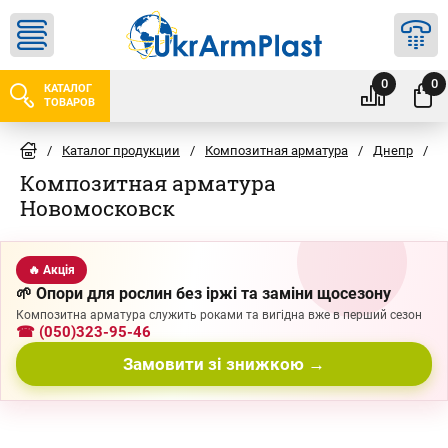
0
0
КАТАЛОГ
ТОВАРОВ
/
Каталог продукции
/
Композитная арматура
/
Днепр
/
Н
Композитная арматура
Новомосковск
🔥 Акція
🌱 Опори для рослин без іржі та заміни щосезону
Композитна арматура служить роками та вигідна вже в перший сезон
☎ (050)323-95-46
Замовити зі знижкою →