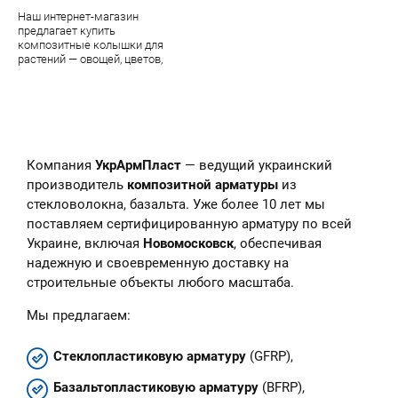
Наш интернет-магазин
предлагает купить
композитные колышки для
растений — овощей, цветов,
парковых цветочных скульптур.
В наличии — огромный
ассортимент качественной
продукции завода УкрАрмПласт
Компания
УкрАрмПласт
— ведущий украинский
производитель
композитной арматуры
из
стекловолокна, базальта. Уже более 10 лет мы
поставляем сертифицированную арматуру по всей
Украине, включая
Новомосковск
, обеспечивая
надежную и своевременную доставку на
строительные объекты любого масштаба.
Мы предлагаем:
Стеклопластиковую арматуру
(GFRP),
Базальтопластиковую арматуру
(BFRP),