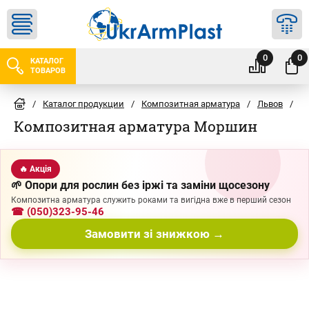
0
0
КАТАЛОГ
ТОВАРОВ
/
Каталог продукции
/
Композитная арматура
/
Львов
/
М
Композитная арматура Моршин
🔥 Акція
🌱 Опори для рослин без іржі та заміни щосезону
Композитна арматура служить роками та вигідна вже в перший сезон
☎ (050)323-95-46
Замовити зі знижкою →