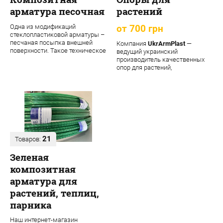
арматура песочная
растений
Одна из модификаций
от 700 грн
стеклопластиковой арматуры –
песчаная посыпка внешней
Компания
UkrArmPlast
—
поверхности. Такое техническое
ведущий украинский
решение обеспечивает
производитель качественных
материалу допол...
опор для растений,
декоративных садовых опор,
подпорок ...
21
Товаров:
Зеленая
композитная
арматура для
растений, теплиц,
парника
Наш интернет-магазин