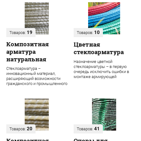
19
10
Товаров:
Товаров:
Композитная
Цветная
арматура
стеклоарматура
натуральная
Назначение цветной
стеклоарматуры – в первую
Стеклоарматура –
очередь исключить ошибки в
инновационный материал,
монтаже армирующей
расширяющий возможности
конструкции. Во время
гражданского и промышленного
строительства даже одного об...
строительства. В ее основе
лежит ровинг из проч...
20
41
Товаров:
Товаров:
Композитная
Опоры для