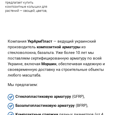
предлагает купить
композитные колышки для
растений — овощей, цветов,
парковых цветочных скульптур.
В наличии — огромный
ассортимент качественной
продукции завода УкрАрмПласт
Компания
УкрАрмПласт
— ведущий украинский
производитель
композитной арматуры
из
стекловолокна, базальта. Уже более 10 лет мы
поставляем сертифицированную арматуру по всей
Украине, включая
Моршин
, обеспечивая надежную и
своевременную доставку на строительные объекты
любого масштаба.
Мы предлагаем:
Стеклопластиковую арматуру
(GFRP),
Базальтопластиковую арматуру
(BFRP),
Композитные стержни
разных диаметров (от 4