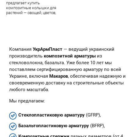
предлагает купить
композитные колышки для
растений — овощей, цветов,
парковых цветочных скульптур.
В наличии — огромный
ассортимент качественной
продукции завода УкрАрмПласт
Компания
УкрАрмПласт
— ведущий украинский
производитель
композитной арматуры
из
стекловолокна, базальта. Уже более 10 лет мы
поставляем сертифицированную арматуру по всей
Украине, включая
Макаров
, обеспечивая надежную и
своевременную доставку на строительные объекты
любого масштаба.
Мы предлагаем:
Стеклопластиковую арматуру
(GFRP),
Базальтопластиковую арматуру
(BFRP),
Композитные стержни
разных диаметров (от 4