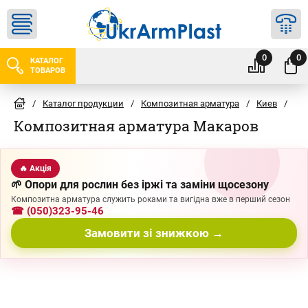
0
0
КАТАЛОГ
ТОВАРОВ
/
Каталог продукции
/
Композитная арматура
/
Киев
/
Ма
Композитная арматура Макаров
🔥 Акція
🌱 Опори для рослин без іржі та заміни щосезону
Композитна арматура служить роками та вигідна вже в перший сезон
☎ (050)323-95-46
Замовити зі знижкою →