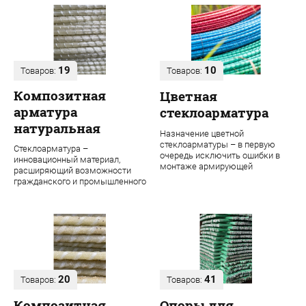
19
10
Товаров:
Товаров:
Композитная
Цветная
арматура
стеклоарматура
натуральная
Назначение цветной
стеклоарматуры – в первую
Стеклоарматура –
очередь исключить ошибки в
инновационный материал,
монтаже армирующей
расширяющий возможности
конструкции. Во время
гражданского и промышленного
строительства даже одного об...
строительства. В ее основе
лежит ровинг из проч...
20
41
Товаров:
Товаров:
Композитная
Опоры для