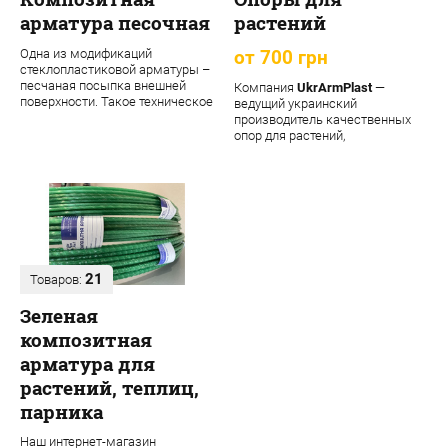
арматура песочная
растений
Одна из модификаций
от 700 грн
стеклопластиковой арматуры –
песчаная посыпка внешней
Компания
UkrArmPlast
—
поверхности. Такое техническое
ведущий украинский
решение обеспечивает
производитель качественных
материалу допол...
опор для растений,
декоративных садовых опор,
подпорок ...
21
Товаров:
Зеленая
композитная
арматура для
растений, теплиц,
парника
Наш интернет-магазин