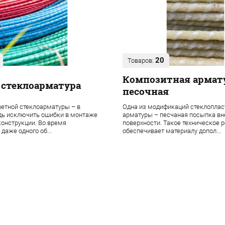
20
Товаров:
Композитная армат
 стеклоарматура
песочная
етной стеклоарматуры – в
Одна из модификаций стеклоплас
дь исключить ошибки в монтаже
арматуры – песчаная посыпка в
онструкции. Во время
поверхности. Такое техническое 
даже одного об...
обеспечивает материалу допол...