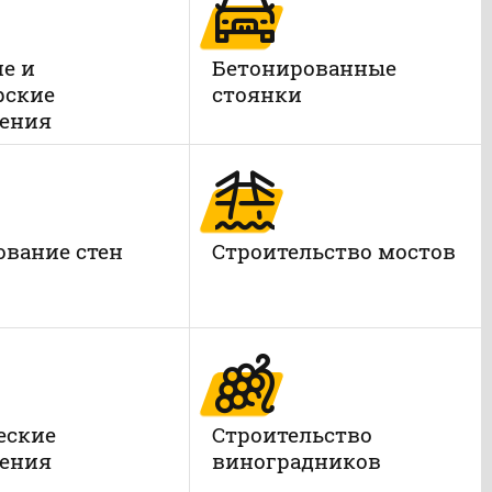
е и
Бетонированные
рские
стоянки
ения
вание стен
Строительство мостов
еские
Строительство
ения
виноградников