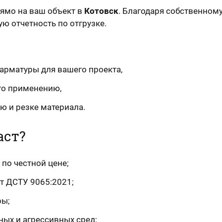
ямо на ваш объект в
Котовск
. Благодаря собственном
ю отчетность по отгрузке.
арматуры для вашего проекта,
го применению,
ю и резке материала.
аст?
 по честной цене;
т ДСТУ 9065:2021;
ры;
ных и агрессивных сред;