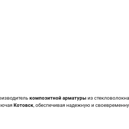
оизводитель
композитной арматуры
из стекловолокна
ключая
Котовск
, обеспечивая надежную и своевременн