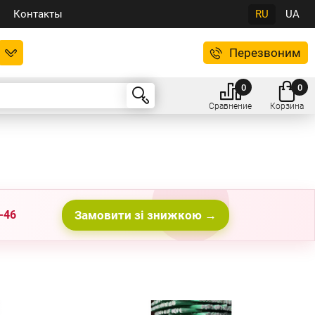
Контакты
RU
UA
Перезвоним
0
0
Сравнение
Корзина
-46
Замовити зі знижкою →