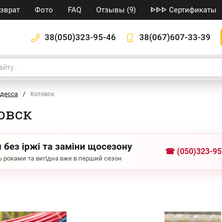
озврат
Фото
FAQ
Отзывы (9)
ᐈᐈᐈ Сертификаты
38(050)323-95-46
38(067)607-33-39
десса
/
Котовск
овск
 без іржі та заміни щосезону
☎ (050)323-95
 роками та вигідна вже в перший сезон