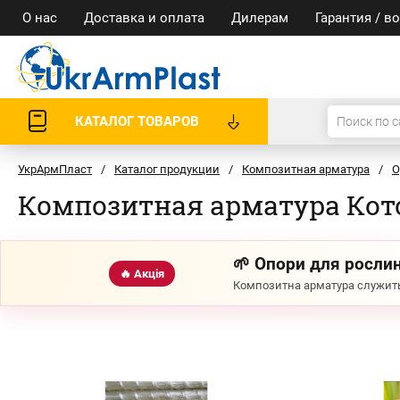
О нас
Доставка и оплата
Дилерам
Гарантия / в
КАТАЛОГ ТОВАРОВ
УкрАрмПласт
/
Каталог продукции
/
Композитная арматура
/
О
Композитная арматура Кот
🌱 Опори для рослин
🔥 Акція
Композитна арматура служить