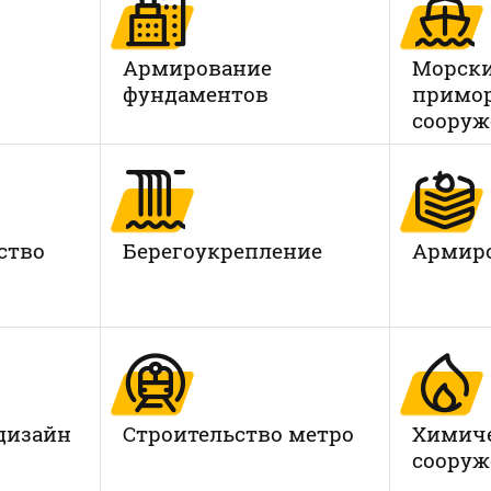
Армирование
Морски
фундаментов
примо
сооруж
ство
Берегоукрепление
Армиро
дизайн
Строительство метро
Химич
сооруж