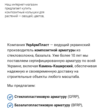
Наш интернет-магазин
предлагает купить
композитные колышки для
растений — овощей, цветов,
парковых цветочных скульптур.
В наличии — огромный
ассортимент качественной
продукции завода УкрАрмПласт
Компания
УкрАрмПласт
— ведущий украинский
производитель
композитной арматуры
из
стекловолокна, базальта. Уже более 10 лет мы
поставляем сертифицированную арматуру по всей
Украине, включая
Камень-Каширский
, обеспечивая
надежную и своевременную доставку на
строительные объекты любого масштаба.
Мы предлагаем:
Стеклопластиковую арматуру
(GFRP),
Базальтопластиковую арматуру
(BFRP),