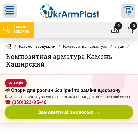
0
0
КАТАЛОГ
ТОВАРОВ
/
Каталог продукции
/
Композитная арматура
/
Луцк
/
Ка
Композитная арматура Камень-
Каширский
🔥 Акція
🌱 Опори для рослин без іржі та заміни щосезону
Композитна арматура служить роками та вигідна вже в перший сезон
☎ (050)323-95-46
Замовити зі знижкою →