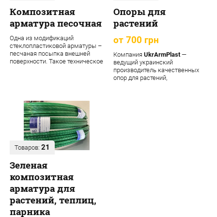
Композитная
Опоры для
арматура песочная
растений
Одна из модификаций
от 700 грн
стеклопластиковой арматуры –
песчаная посыпка внешней
Компания
UkrArmPlast
—
поверхности. Такое техническое
ведущий украинский
решение обеспечивает
производитель качественных
материалу допол...
опор для растений,
декоративных садовых опор,
подпорок ...
21
Товаров:
Зеленая
композитная
арматура для
растений, теплиц,
парника