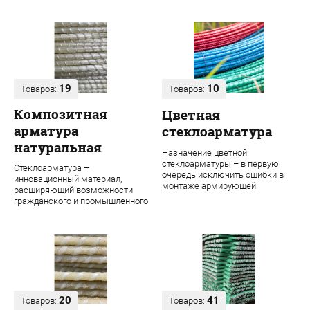
19
10
Товаров:
Товаров:
Композитная
Цветная
арматура
стеклоарматура
натуральная
Назначение цветной
стеклоарматуры – в первую
Стеклоарматура –
очередь исключить ошибки в
инновационный материал,
монтаже армирующей
расширяющий возможности
конструкции. Во время
гражданского и промышленного
строительства даже одного об...
строительства. В ее основе
лежит ровинг из проч...
20
41
Товаров:
Товаров: