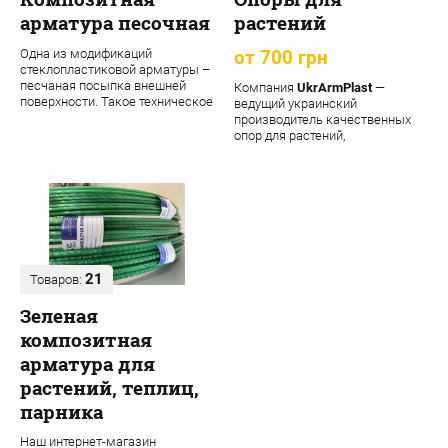
арматура песочная
растений
Одна из модификаций
от 700 грн
стеклопластиковой арматуры –
песчаная посыпка внешней
Компания
UkrArmPlast
—
поверхности. Такое техническое
ведущий украинский
решение обеспечивает
производитель качественных
материалу допол...
опор для растений,
декоративных садовых опор,
подпорок ...
21
Товаров:
Зеленая
композитная
арматура для
растений, теплиц,
парника
Наш интернет-магазин