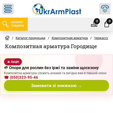
0
0
КАТАЛОГ
ТОВАРОВ
/
Каталог продукции
/
Композитная арматура
/
Черкассы
Композитная арматура Городище
🔥 Акція
🌱 Опори для рослин без іржі та заміни щосезону
Композитна арматура служить роками та вигідна вже в перший сезон
☎ (050)323-95-46
Замовити зі знижкою →