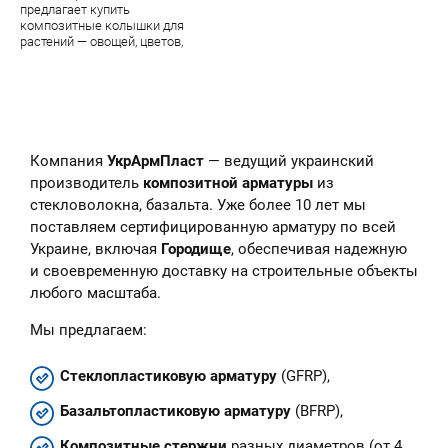
предлагает купить
композитные колышки для
растений — овощей, цветов,
парковых цветочных скульптур.
В наличии — огромный
ассортимент качественной
продукции завода УкрАрмПласт
Компания
УкрАрмПласт
— ведущий украинский
производитель
композитной арматуры
из
стекловолокна, базальта. Уже более 10 лет мы
поставляем сертифицированную арматуру по всей
Украине, включая
Городище
, обеспечивая надежную
и своевременную доставку на строительные объекты
любого масштаба.
Мы предлагаем:
Стеклопластиковую арматуру
(GFRP),
Базальтопластиковую арматуру
(BFRP),
Композитные стержни
разных диаметров (от 4