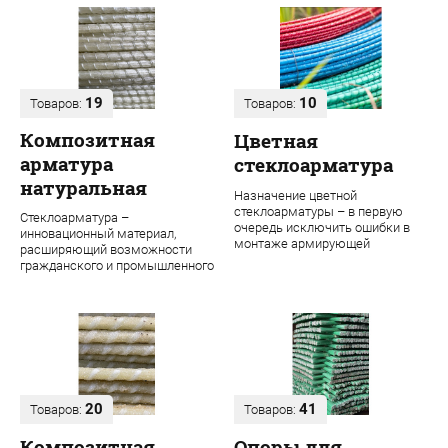
19
10
Товаров:
Товаров:
Композитная
Цветная
арматура
стеклоарматура
натуральная
Назначение цветной
стеклоарматуры – в первую
Стеклоарматура –
очередь исключить ошибки в
инновационный материал,
монтаже армирующей
расширяющий возможности
конструкции. Во время
гражданского и промышленного
строительства даже одного об...
строительства. В ее основе
лежит ровинг из проч...
20
41
Товаров:
Товаров:
Композитная
Опоры для