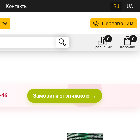
Контакты
RU
UA
Перезвоним
0
0
Сравнение
Корзина
-46
Замовити зі знижкою →