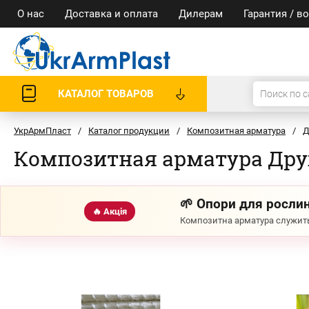
О нас
Доставка и оплата
Дилерам
Гарантия / в
КАТАЛОГ ТОВАРОВ
УкрАрмПласт
/
Каталог продукции
/
Композитная арматура
/
Д
Композитная арматура Др
🌱 Опори для рослин
🔥 Акція
Композитна арматура служить