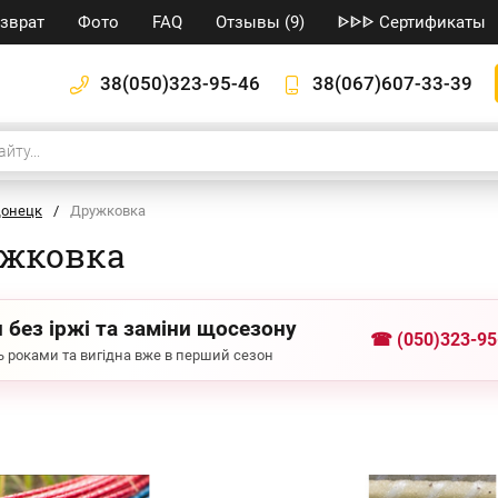
озврат
Фото
FAQ
Отзывы (9)
ᐈᐈᐈ Сертификаты
38(050)323-95-46
38(067)607-33-39
онецк
/
Дружковка
ужковка
 без іржі та заміни щосезону
☎ (050)323-95
 роками та вигідна вже в перший сезон