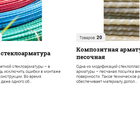
20
Товаров:
Композитная армат
 стеклоарматура
песочная
етной стеклоарматуры – в
Одна из модификаций стеклоплас
дь исключить ошибки в монтаже
арматуры – песчаная посыпка в
онструкции. Во время
поверхности. Такое техническое 
даже одного об...
обеспечивает материалу допол...