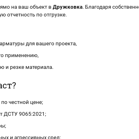
ямо на ваш объект в
Дружковка
. Благодаря собствен
ю отчетность по отгрузке.
арматуры для вашего проекта,
го применению,
ю и резке материала.
аст?
 по честной цене;
т ДСТУ 9065:2021;
ры;
ных и агрессивных сред;