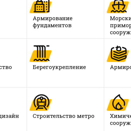
Армирование
Морски
фундаментов
примо
сооруж
ство
Берегоукрепление
Армиро
дизайн
Строительство метро
Химич
сооруж