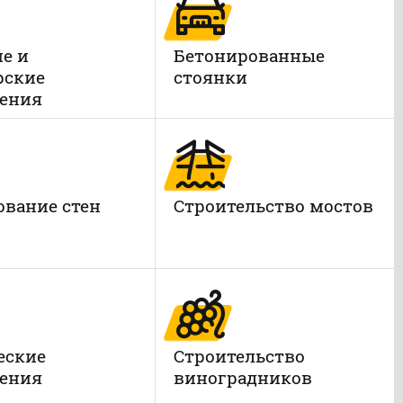
е и
Бетонированные
рские
стоянки
ения
вание стен
Строительство мостов
еские
Строительство
ения
виноградников