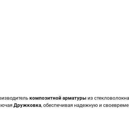
оизводитель
композитной арматуры
из стекловолокна
ключая
Дружковка
, обеспечивая надежную и своеврем