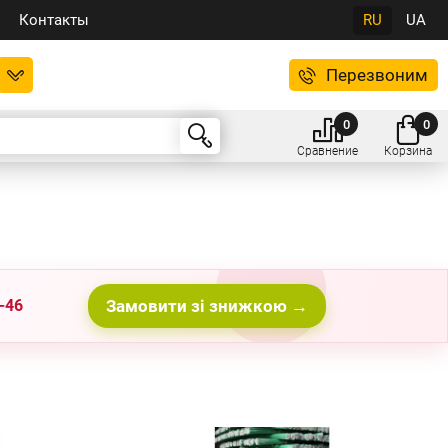
Контакты
RU
UA
Перезвоним
0
0
Сравнение
Корзина
-46
Замовити зі знижкою →