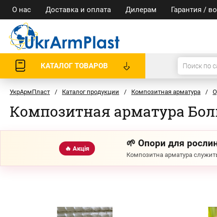
О нас
Доставка и оплата
Дилерам
Гарантия / в
КАТАЛОГ ТОВАРОВ
УкрАрмПласт
/
Каталог продукции
/
Композитная арматура
/
О
Композитная арматура Бо
🌱 Опори для рослин
🔥 Акція
Композитна арматура служить