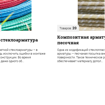
20
Товаров:
Композитная армат
 стеклоарматура
песочная
етной стеклоарматуры – в
Одна из модификаций стеклоплас
дь исключить ошибки в монтаже
арматуры – песчаная посыпка в
онструкции. Во время
поверхности. Такое техническое 
даже одного об...
обеспечивает материалу допол...