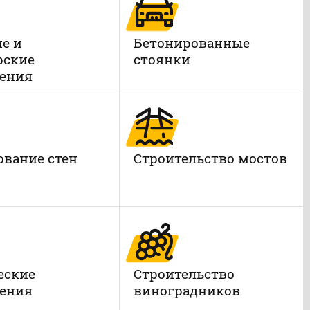
е и
Бетонированные
рские
стоянки
ения
вание стен
Строительство мостов
еские
Строительство
ения
виноградников