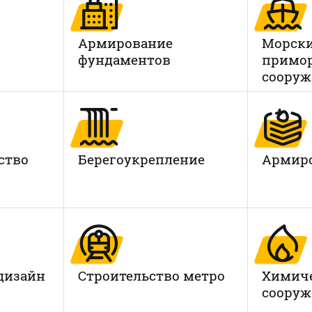
Армирование
Морски
фундаментов
примо
сооруж
ство
Берегоукрепление
Армиро
дизайн
Строительство метро
Химич
сооруж