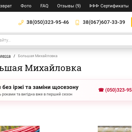
озврат
Фото
FAQ
Отзывы (9)
ᐈᐈᐈ Сертификаты
38(050)323-95-46
38(067)607-33-39
десса
/
Большая Михайловка
льшая Михайловка
 без іржі та заміни щосезону
☎ (050)323-95
 роками та вигідна вже в перший сезон