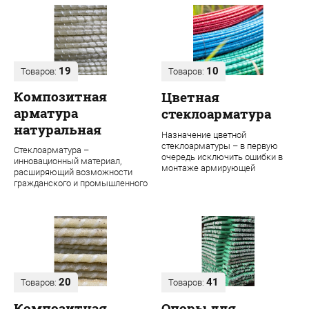
19
10
Товаров:
Товаров:
Композитная
Цветная
арматура
стеклоарматура
натуральная
Назначение цветной
стеклоарматуры – в первую
Стеклоарматура –
очередь исключить ошибки в
инновационный материал,
монтаже армирующей
расширяющий возможности
конструкции. Во время
гражданского и промышленного
строительства даже одного об...
строительства. В ее основе
лежит ровинг из проч...
20
41
Товаров:
Товаров:
Композитная
Опоры для