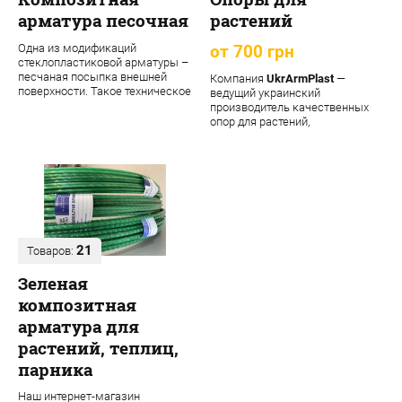
арматура песочная
растений
Одна из модификаций
от 700 грн
стеклопластиковой арматуры –
песчаная посыпка внешней
Компания
UkrArmPlast
—
поверхности. Такое техническое
ведущий украинский
решение обеспечивает
производитель качественных
материалу допол...
опор для растений,
декоративных садовых опор,
подпорок ...
21
Товаров:
Зеленая
композитная
арматура для
растений, теплиц,
парника
Наш интернет-магазин