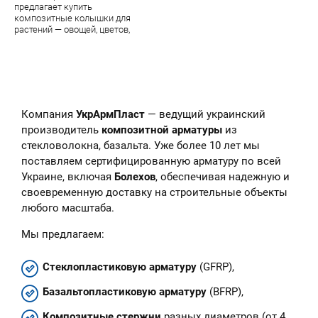
предлагает купить
композитные колышки для
растений — овощей, цветов,
парковых цветочных скульптур.
В наличии — огромный
ассортимент качественной
продукции завода УкрАрмПласт
Компания
УкрАрмПласт
— ведущий украинский
производитель
композитной арматуры
из
стекловолокна, базальта. Уже более 10 лет мы
поставляем сертифицированную арматуру по всей
Украине, включая
Болехов
, обеспечивая надежную и
своевременную доставку на строительные объекты
любого масштаба.
Мы предлагаем:
Стеклопластиковую арматуру
(GFRP),
Базальтопластиковую арматуру
(BFRP),
Композитные стержни
разных диаметров (от 4