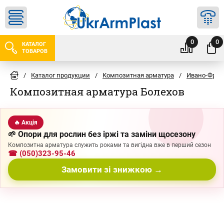
0
0
КАТАЛОГ
ТОВАРОВ
/
Каталог продукции
/
Композитная арматура
/
Ивано-Фран
Композитная арматура Болехов
🔥 Акція
🌱 Опори для рослин без іржі та заміни щосезону
Композитна арматура служить роками та вигідна вже в перший сезон
☎ (050)323-95-46
Замовити зі знижкою →