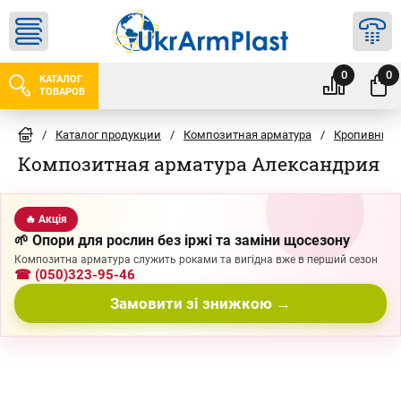
0
0
КАТАЛОГ
ТОВАРОВ
/
Каталог продукции
/
Композитная арматура
/
Кропивниц
Композитная арматура Александрия
🔥 Акція
🌱 Опори для рослин без іржі та заміни щосезону
Композитна арматура служить роками та вигідна вже в перший сезон
☎ (050)323-95-46
Замовити зі знижкою →