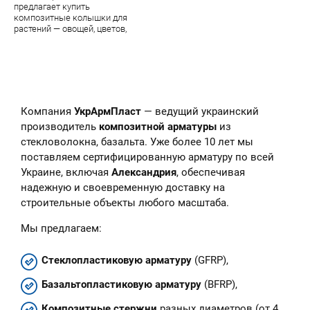
предлагает купить
композитные колышки для
растений — овощей, цветов,
парковых цветочных скульптур.
В наличии — огромный
ассортимент качественной
продукции завода УкрАрмПласт
Компания
УкрАрмПласт
— ведущий украинский
производитель
композитной арматуры
из
стекловолокна, базальта. Уже более 10 лет мы
поставляем сертифицированную арматуру по всей
Украине, включая
Александрия
, обеспечивая
надежную и своевременную доставку на
строительные объекты любого масштаба.
Мы предлагаем:
Стеклопластиковую арматуру
(GFRP),
Базальтопластиковую арматуру
(BFRP),
Композитные стержни
разных диаметров (от 4