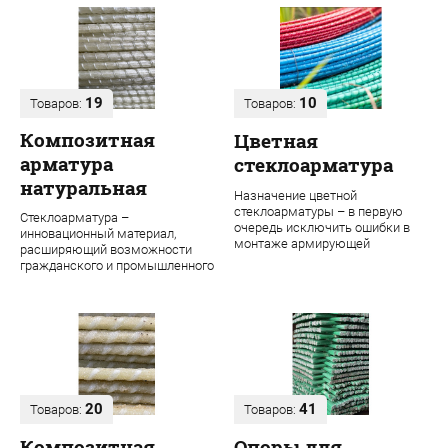
19
10
Товаров:
Товаров:
Композитная
Цветная
арматура
стеклоарматура
натуральная
Назначение цветной
стеклоарматуры – в первую
Стеклоарматура –
очередь исключить ошибки в
инновационный материал,
монтаже армирующей
расширяющий возможности
конструкции. Во время
гражданского и промышленного
строительства даже одного об...
строительства. В ее основе
лежит ровинг из проч...
20
41
Товаров:
Товаров:
Композитная
Опоры для