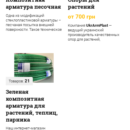
арматура песочная
растений
Одна из модификаций
от 700 грн
стеклопластиковой арматуры –
песчаная посыпка внешней
Компания
UkrArmPlast
—
поверхности. Такое техническое
ведущий украинский
решение обеспечивает
производитель качественных
материалу допол...
опор для растений,
декоративных садовых опор,
подпорок ...
21
Товаров:
Зеленая
композитная
арматура для
растений, теплиц,
парника
Наш интернет-магазин