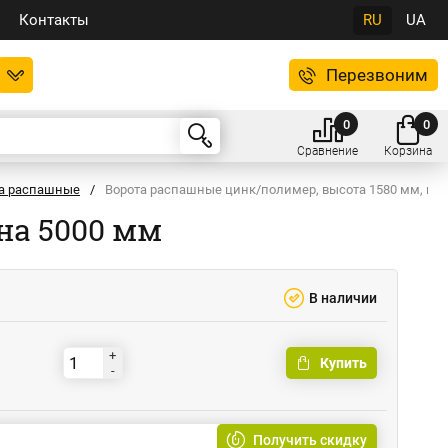
Контакты
RU
UA
Перезвоним
0
0
Сравнение
Корзина
а распашные
/
Ворота распашные цинк/полимер, высота 1580 мм, ши
на 5000 мм
В наличии
+
Купить
-
Получить скидку