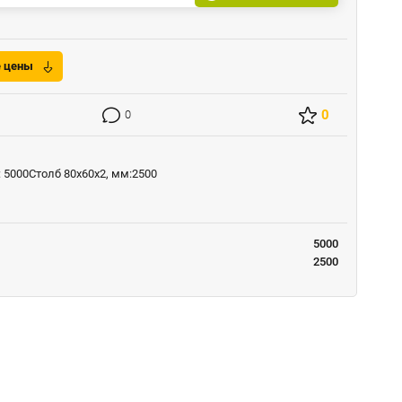
е цены
0
0
 5000Столб 80х60х2, мм:2500
5000
2500