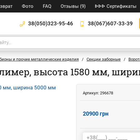
озврат
Фото
FAQ
Отзывы (9)
ᐈᐈᐈ Сертификаты
38(050)323-95-46
38(067)607-33-39
габионы и прочие металлические изделия
/
Секции заборные
/
Ворот
имер, высота 1580 мм, шири
Артикул:
296678
20900 грн