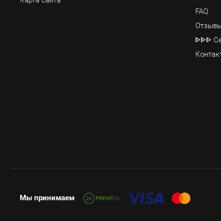
Карта сайта
FAQ
Отзывы
ᐈᐈᐈ Се
Контак
Мы принимаем