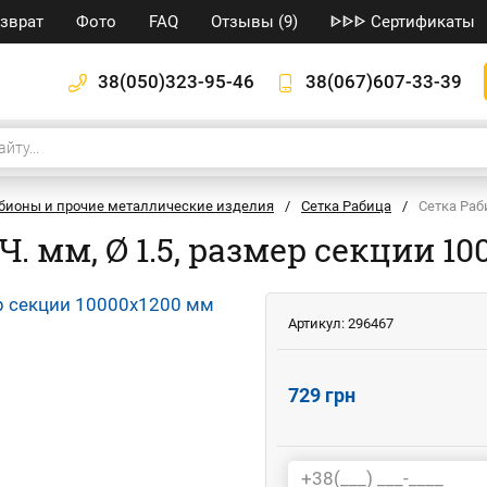
озврат
Фото
FAQ
Отзывы (9)
ᐈᐈᐈ Сертификаты
38(050)323-95-46
38(067)607-33-39
габионы и прочие металлические изделия
/
Сетка Рабица
/
Сетка Раб
Ч. мм, Ø 1.5, размер секции 1
Артикул:
296467
729 грн