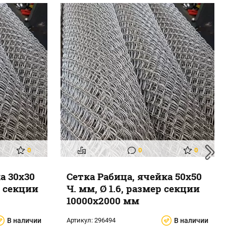
0
0
0
а 30x30
Сетка Рабица, ячейка 50x50
р секции
Ч. мм, Ø 1.6, размер секции
10000x2000 мм
В наличии
Артикул:
296494
В наличии