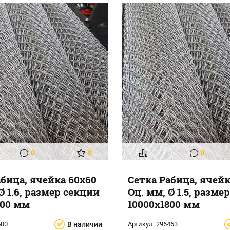
0
0
0
абица, ячейка 60x60
Сетка Рабица, ячейк
Ø 1.6, размер секции
Оц. мм, Ø 1.5, разме
800 мм
10000x1800 мм
500
В наличии
Артикул:
296463