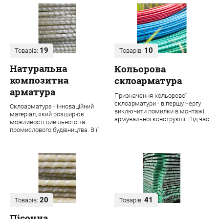
19
10
Товарів:
Товарів:
Натуральна
Кольорова
композитна
склоарматура
арматура
Призначення кольорової
склоарматури - в першу чергу
Склоарматура - інноваційний
виключити помилки в монтажі
матеріал, який розширює
армувальної конструкції. Під час
можливості цивільного та
будівництва навіть одного
промислового будівництва. В її
об'єкта ...
основі лежить ровінг з міцних
скловолок...
20
41
Товарів:
Товарів:
Пісочна