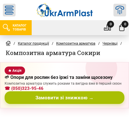
0
0
КАТАЛОГ
ТОВАРІВ
/
Каталог продукції
/
Композитна арматура
/
Чернівці
/
Со
Композитна арматура Сокири
🔥 Акція
🌱 Опори для рослин без іржі та заміни щосезону
Композитна арматура служить роками та вигідна вже в перший сезон
☎ (050)323-95-46
Замовити зі знижкою →