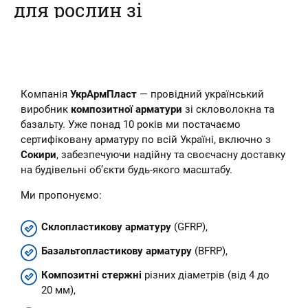
для рослин зі
склопластикової
арматури
Наш інтернет-магазин пропонує
Компанія
УкрАрмПласт
— провідний український
купити композитні кілочки для
рослин – овочів, кві...
виробник
композитної арматури
зі скловолокна та
базальту. Уже понад 10 років ми постачаємо
сертифіковану арматуру по всій Україні, включно з
Сокири
, забезпечуючи надійну та своєчасну доставку
на будівельні об’єкти будь-якого масштабу.
Ми пропонуємо:
Склопластикову арматуру
(GFRP),
Базальтопластикову арматуру
(BFRP),
Композитні стержні
різних діаметрів (від 4 до
20 мм),