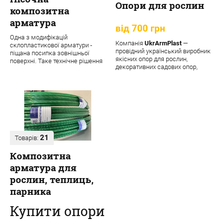
Опори для рослин
композитна
арматура
від 700 грн
Одна з модифікацій
Компанія
UkrArmPlast
—
склопластикової арматури -
провідний український виробник
піщана посипка зовнішньої
якісних опор для рослин,
поверхні. Таке технічне рішення
декоративних садових опор,
забезпечує матеріалу додаткові
підпорок та кріпле...
переваги:
21
Товарів:
Композитна
арматура для
рослин, теплиць,
парника
Купити опори