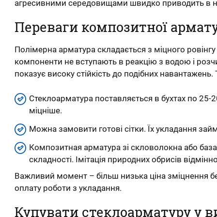
агресивними середовищами швидко приводить в непр
Переваги композитної армату
Полімерна арматура складається з міцного ровінгу
компоненти не вступають в реакцію з водою і розч
показує високу стійкість до подібних навантажень. Т
Стеклоарматура поставляється в бухтах по 25-20
міцніше.
Можна замовити готові сітки. Їх укладання займ
Композитная арматура зі скловолокна або база
складності. Імітація природних обрисів відмінн
Важливий момент – більш низька ціна зміцнення бере
оплату роботи з укладання.
Купувати стеклоарматуру у 