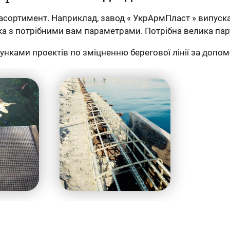
ортимент. Наприклад, завод « УкрАрмПласт » випускає
сітка з потрібними вам параметрами. Потрібна велика п
унками проектів по зміцненню берегової лінії за допо