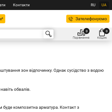
ати
Контакти
RU
UA
Зателефонуємо
0
0
Порівняння
Кошик
аштування зон відпочинку. Однак сусідство з водою
навіть обвалів.
 буде композитна арматура. Контакт з