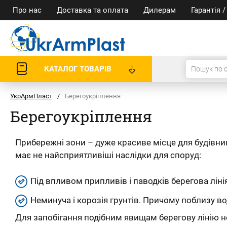
Про нас
Доставка та оплата
Дилерам
Гарантія 
КАТАЛОГ ТОВАРІВ
УкрАрмПласт
/
Берегоукріплення
Берегоукріплення
Прибережні зони – дуже красиве місце для будівни
має не найсприятливіші наслідки для споруд:
Під впливом припливів і паводків берегова ліні
Неминуча і корозія грунтів. Причому поблизу в
Для запобігання подібним явищам берегову лінію