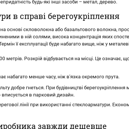
идатність будь-які інші засоби – метал, дерево.
ри в справі берегоукріплення
 на основі скловолокна або базальтового волокна, про
иненими в ній солями, висока концентрація яких спосте
ермін її експлуатації буде набагато вище, ніж у металеві
0 метрів. Розкрій відбувається на місці. Це означає, щ
ає набагато менше часу, ніж в'язка окремого прута.
льту добре гнеться. При будівництві берегоукріплення
о вписується в парковий дизайн.
гової лінії при використанні стеклоарматури. Економія 
виробника завжди дешевше