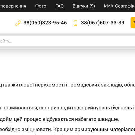
/ повернення
Фото
FAQ
Відгуки (9)
ᐈᐈᐈ Сертифік
38(050)323-95-46
38(067)607-33-39
цтва житлової нерухомості і громадських закладів, обл
я розмивається, що призводить до руйнувань будівель і 
одойм цей процес відбувається набагато швидше.
 необхідно зміцнювати. Кращим армирующим матеріалом