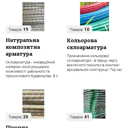
19
10
Товарів:
Товарів:
Натуральна
Кольорова
композитна
склоарматура
арматура
Призначення кольорової
склоарматури - в першу чергу
Склоарматура - інноваційний
виключити помилки в монтажі
матеріал, який розширює
армувальної конструкції. Під час
можливості цивільного та
будівництва навіть одного
промислового будівництва. В її
об'єкта ...
основі лежить ровінг з міцних
скловолок...
20
41
Товарів:
Товарів:
Пісочна