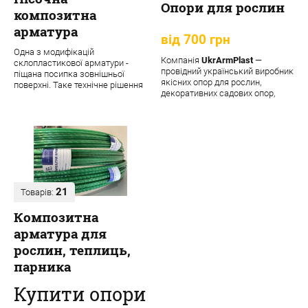
Опори для рослин
композитна
арматура
від 700 грн
Одна з модифікацій
Компанія
UkrArmPlast
—
склопластикової арматури -
провідний український виробник
піщана посипка зовнішньої
якісних опор для рослин,
поверхні. Таке технічне рішення
декоративних садових опор,
забезпечує матеріалу додаткові
підпорок та кріпле...
переваги:
21
Товарів:
Композитна
арматура для
рослин, теплиць,
парника
Купити опори