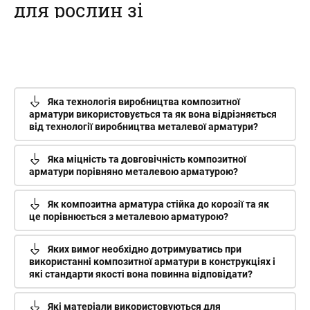
для рослин зі
склопластикової
арматури
Наш інтернет-магазин пропонує
купити композитні кілочки для
Яка технологія виробництва композитної
рослин – овочів, кві...
арматури використовується та як вона відрізняється
від технології виробництва металевої арматури?
Яка міцність та довговічність композитної
арматури порівняно металевою арматурою?
Як композитна арматура стійка до корозії та як
це порівнюється з металевою арматурою?
Яких вимог необхідно дотримуватись при
використанні композитної арматури в конструкціях і
які стандарти якості вона повинна відповідати?
Які матеріали використовуються для