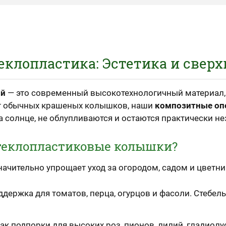
еклопластика: Эстетика и свер
ий
— это современный высокотехнологичный материал,
от обычных крашеных колышков, наши
композитные о
на солнце, не облупливаются и остаются практически 
стеклопластиковые колышки?
ачительно упрощает уход за огородом, садом и цветни
держка для томатов, перца, огурцов и фасоли. Стебель
 подпорки для высоких роз, пионов, лилий, гладиолус