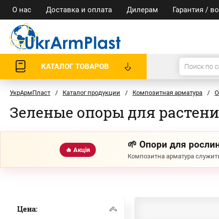
О нас
Доставка и оплата
Дилерам
Гарантия / в
КАТАЛОГ ТОВАРОВ
УкрАрмПласт
/
Каталог продукции
/
Композитная арматура
/
О
Зеленые опоры для растени
🌱 Опори для рослин
🔥 Акція
Композитна арматура служить
Цена: