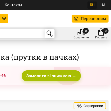
Контакты
RU
UA
Перезвоним
0
0
Сравнение
Корзина
ка (прутки в пачках)
-46
Замовити зі знижкою →
Сортировки