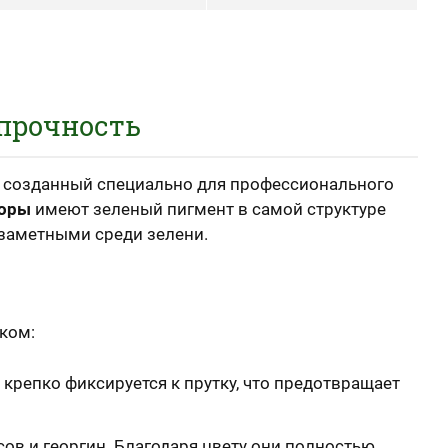
хпрочность
 созданный специально для профессионального
поры
имеют зеленый пигмент в самой структуре
незаметными среди зелени.
ком:
 крепко фиксируется к прутку, что предотвращает
ов и георгин. Благодаря цвету они полностью