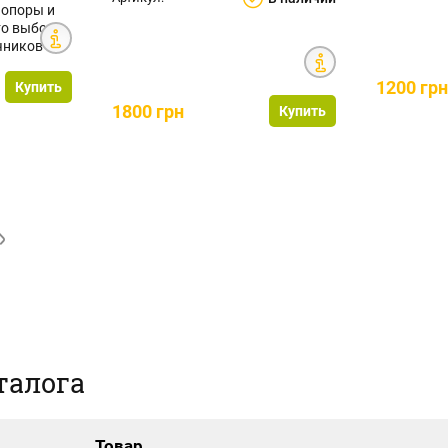
 опоры и
то выбор
чников и
1200 гр
Купить
1800 грн
Купить
талога
Товар