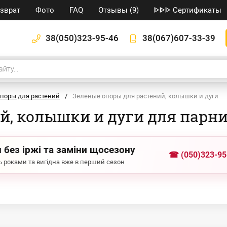
озврат
Фото
FAQ
Отзывы (9)
ᐈᐈᐈ Сертификаты
38(050)323-95-46
38(067)607-33-39
поры для растений
/
Зеленые опоры для растений, колышки и дуги
й, колышки и дуги для парни
 без іржі та заміни щосезону
☎ (050)323-95
 роками та вигідна вже в перший сезон