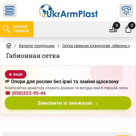
0
0
КАТАЛОГ
ТОВАРОВ
/
Каталог продукции
/
Сетка сварная кладочная, габионы и 
Габионная сетка
🔥 Акція
🌱 Опори для рослин без іржі та заміни щосезону
Композитна арматура служить роками та вигідна вже в перший сезон
☎ (050)323-95-46
Замовити зі знижкою →