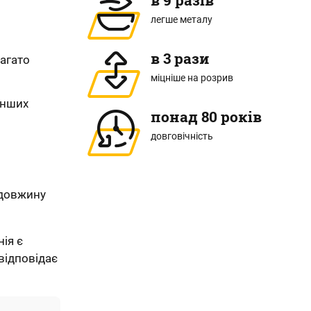
в 9 разів
легше металу
в 3 рази
багато
міцніше на розрив
інших
понад 80 років
довговічність
 довжину
ія є
відповідає