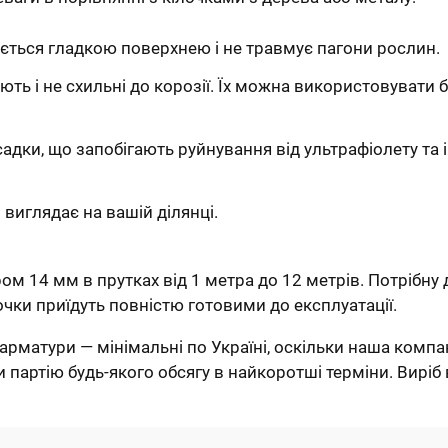
яється гладкою поверхнею і не травмує пагони рослин.
ють і не схильні до корозії. Їх можна використовувати 
адки, що запобігають руйнування від ультрафіолету та 
виглядає на вашій ділянці.
ом 14 мм в прутках від 1 метра до 12 метрів. Потрібну
очки приїдуть повністю готовими до експлуатації.
рматури — мінімальні по Україні, оскільки наша компан
партію будь-якого обсягу в найкоротші терміни. Виріб 