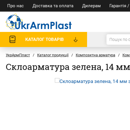
Про нас
Доставка та оплата
Дилерам
Гарантія 
КАТАЛОГ ТОВАРІВ
УкрАрмПласт
/
Каталог продукції
/
Композитна арматура
/
Ком
Cклоарматура зелена, 14 м