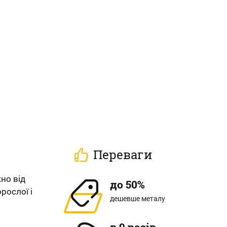
Переваги
но від
до 50%
рослої і
дешевше металу