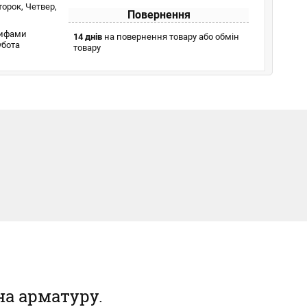
торок, Четвер,
Повернення
рифами
14 днів
на повернення товару або обмін
бота
товару
на арматуру.