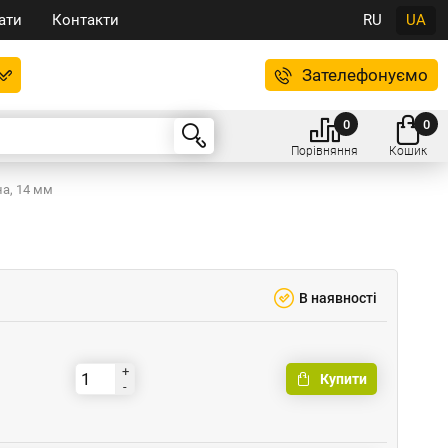
ати
Контакти
RU
UA
Зателефонуємо
0
0
Порівняння
Кошик
а, 14 мм
В наявності
+
Купити
-