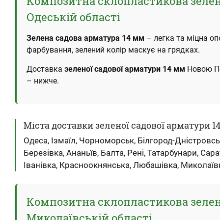
Композитна склопластикова зелена
Одеській області
Зелена садова арматура 14 мм
– легка та міцна оп
фарбування, зелений колір маскує на грядках.
Доставка
зеленої садової арматури 14 мм
Новою По
– нижче.
Міста доставки зеленої садової арматури 1
Одеса, Ізмаїл, Чорноморськ, Білгород-Дністровськ
Березівка, Ананьїв, Балта, Рені, Татарбунари, Сара
Іванівка, Красноокнянська, Любашівка, Миколаїв
Композитна склопластикова зелена
Миколаївській області