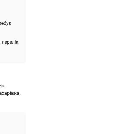
ребує
 перелік
из,
ахарівка,