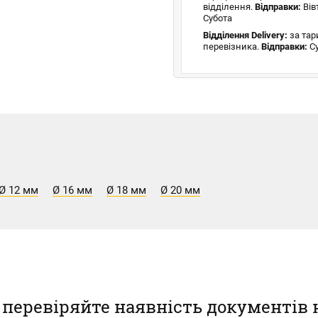
відділення.
Відправки:
Вів
Субота
Відділення Delivery:
за та
перевізника.
Відправки:
Су
Ø 12 мм
Ø 16 мм
Ø 18 мм
Ø 20 мм
 перевіряйте наявність документів 