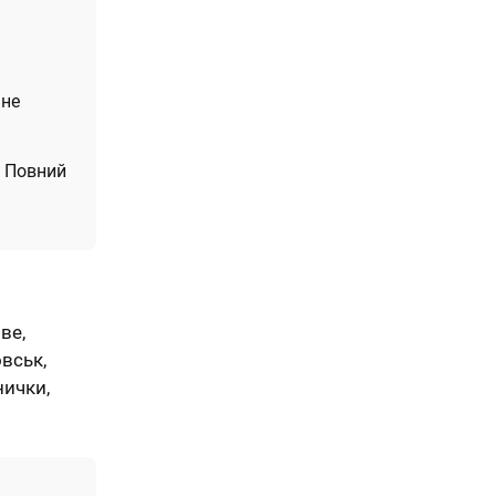
 не
. Повний
ве,
вськ,
нички,