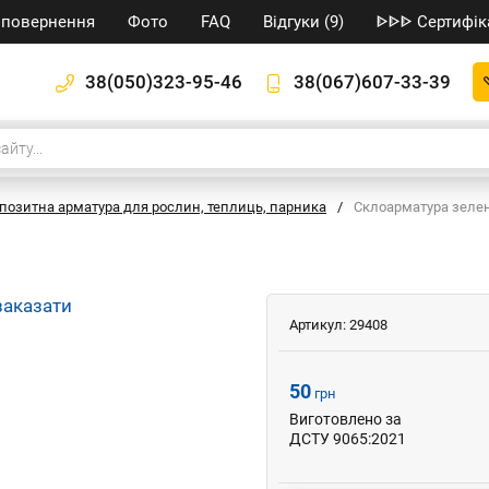
/ повернення
Фото
FAQ
Відгуки (9)
ᐈᐈᐈ Сертифік
38(050)323-95-46
38(067)607-33-39
позитна арматура для рослин, теплиць, парника
/
Cклоарматура зелен
м
Артикул:
29408
50
грн
Виготовлено за
ДСТУ 9065:2021