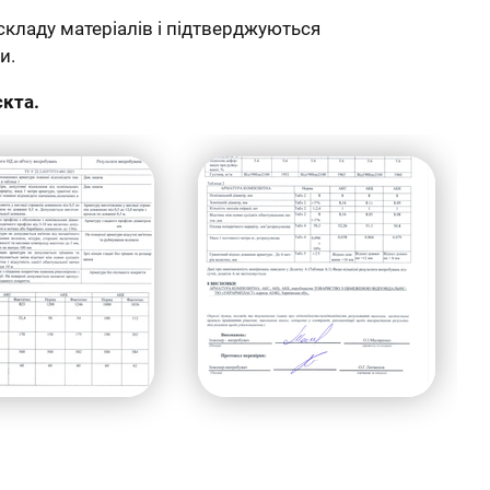
складу матеріалів і підтверджуються
и.
єкта.