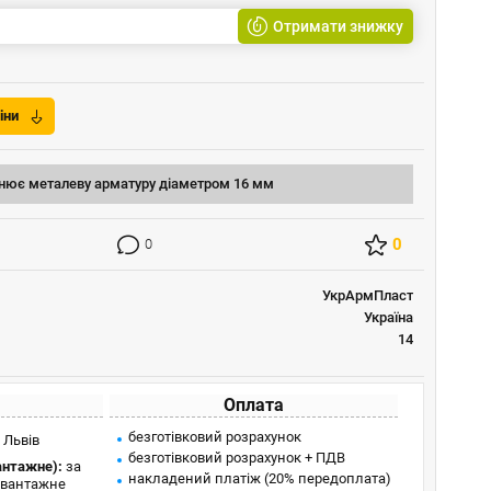
Отримати знижку
іни
нює металеву арматуру діаметром 16 мм
0
0
УкрАрмПласт
Україна
14
Оплата
безготівковий розрахунок
 Львів
безготівковий розрахунок + ПДВ
антажне):
за
накладений платіж (20% передоплата)
 вантажне