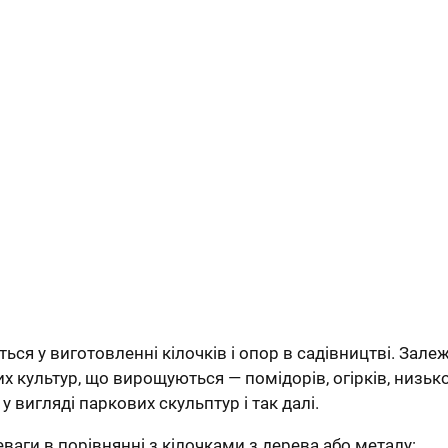
ся у виготовленні кілочків і опор в садівництві. Залеж
их культур, що вирощуються — помідорів, огірків, низько
у вигляді паркових скульптур і так далі.
ваги в порівнянні з кілочками з дерева або металу: