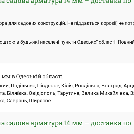
 садова арматура 14 мм – доставка по
ора для садових конструкцій. Не піддається корозії, не пот
штою в будь-які населені пункти Одеської області. Повний
4 мм в Одеській області
ий, Подільськ, Південне, Кілія, Роздільна, Болград, Арц
та, Біляївка, Овідіополь, Тарутине, Велика Михайлівка, З
ка, Саврань, Ширяєве.
 садова арматура 14 мм – доставка по