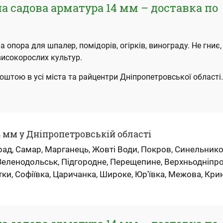
 садова арматура 14 мм – доставка по
 опора для шпалер, помідорів, огірків, винограду. Не гниє,
 високорослих культур.
штою в усі міста та райцентри Дніпропетровської області
4 мм у Дніпропетровській області
град, Самар, Марганець, Жовті Води, Покров, Синельнико
 Зеленодольськ, Підгородне, Перещепине, Верхньодніпро
тки, Софіївка, Царичанка, Широке, Юр'ївка, Межова, Кри