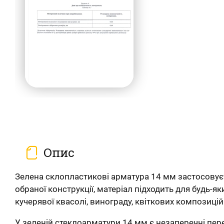
Опис
Зелена склопластикові арматура 14 мм застосовуєть
обраної конструкції, матеріал підходить для будь-як
кучерявої квасолі, винограду, квіткових композицій 
У зеленій стеклоарматури 14 мм є незаперечні пере