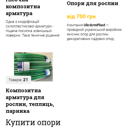
Опори для рослин
композитна
арматура
від 700 грн
Одна з модифікацій
Компанія
UkrArmPlast
—
склопластикової арматури -
провідний український виробник
піщана посипка зовнішньої
якісних опор для рослин,
поверхні. Таке технічне рішення
декоративних садових опор,
забезпечує матеріалу додаткові
підпорок та кріпле...
переваги:
21
Товарів:
Композитна
арматура для
рослин, теплиць,
парника
Купити опори