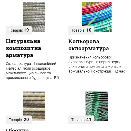
19
10
Товарів:
Товарів:
Натуральна
Кольорова
композитна
склоарматура
арматура
Призначення кольорової
склоарматури - в першу чергу
Склоарматура - інноваційний
виключити помилки в монтажі
матеріал, який розширює
армувальної конструкції. Під час
можливості цивільного та
будівництва навіть одного
промислового будівництва. В її
об'єкта ...
основі лежить ровінг з міцних
скловолок...
20
41
Товарів:
Товарів:
Пісочна