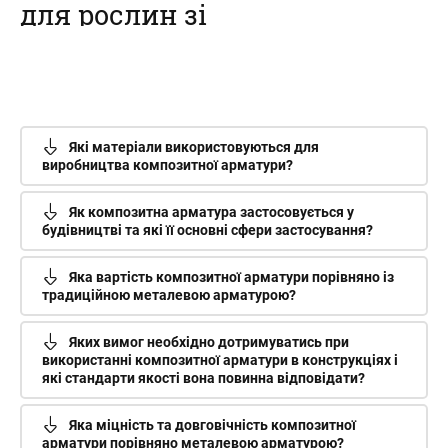
для рослин зі
склопластикової
арматури
Наш інтернет-магазин пропонує
купити композитні кілочки для
Які матеріали використовуються для
рослин – овочів, кві...
виробництва композитної арматури?
Як композитна арматура застосовується у
будівництві та які її основні сфери застосування?
Яка вартість композитної арматури порівняно із
традиційною металевою арматурою?
Яких вимог необхідно дотримуватись при
використанні композитної арматури в конструкціях і
які стандарти якості вона повинна відповідати?
Яка міцність та довговічність композитної
арматури порівняно металевою арматурою?