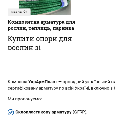
21
Товарів:
Композитна арматура для
рослин, теплиць, парника
Купити опори для
рослин зі
склопластикової
арматури
Наш інтернет-магазин пропонує купити
композитні кілочки для рослин – овочів, кві...
Компанія
УкрАрмПласт
— провідний український 
сертифіковану арматуру по всій Україні, включно з
Ми пропонуємо:
Склопластикову арматуру
(GFRP),