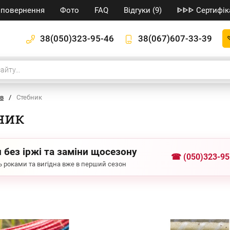
/ повернення
Фото
FAQ
Відгуки (9)
ᐈᐈᐈ Сертифік
38(050)323-95-46
38(067)607-33-39
ів
/
Стебник
ник
 без іржі та заміни щосезону
☎ (050)323-95
 роками та вигідна вже в перший сезон