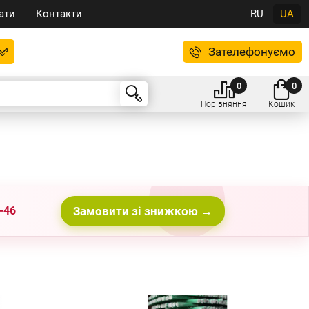
ати
Контакти
RU
UA
Зателефонуємо
0
0
Порівняння
Кошик
-46
Замовити зі знижкою →