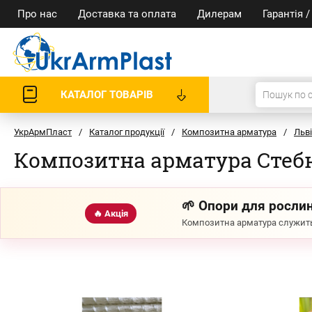
Про нас
Доставка та оплата
Дилерам
Гарантія 
КАТАЛОГ ТОВАРІВ
УкрАрмПласт
/
Каталог продукції
/
Композитна арматура
/
Льв
Композитна арматура Стеб
🌱 Опори для рослин
🔥 Акція
Композитна арматура служить