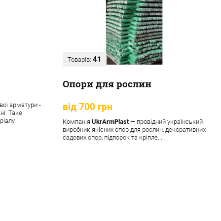
41
Товарів:
Опори для рослин
вої арматури -
від 700 грн
ні. Таке
ріалу
Компанія
UkrArmPlast
— провідний український
виробник якісних опор для рослин, декоративних
садових опор, підпорок та кріпле...