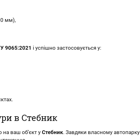
20 мм),
У 9065:2021
і успішно застосовується у:
ктах.
ри в Стебник
 на ваш об’єкт у
Стебник
. Завдяки власному автопарку
вантаженню.