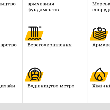
ництво
армування
Морськ
фундаментів
споруд
дарство
Берегоукріплення
Армува
дизайн
Будівництво метро
Xімічн