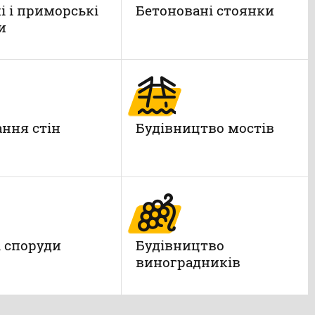
і і приморські
Бетоновані стоянки
и
ння стін
Будівництво мостів
і споруди
Будівництво
виноградників