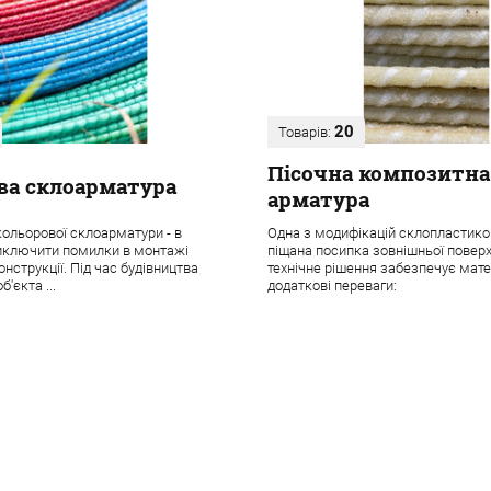
20
Товарів:
Пісочна композитна
ва склоарматура
арматура
ольорової склоарматури - в
Одна з модифікацій склопластико
иключити помилки в монтажі
піщана посипка зовнішньої поверх
нструкції. Під час будівництва
технічне рішення забезпечує мате
б'єкта ...
додаткові переваги: