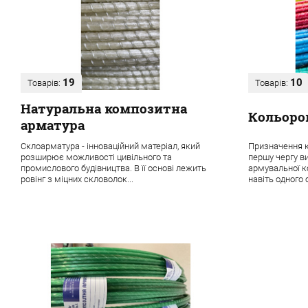
19
10
Товарів:
Товарів:
Натуральна композитна
Кольоро
арматура
Склоарматура - інноваційний матеріал, який
Призначення к
розширює можливості цивільного та
першу чергу в
промислового будівництва. В її основі лежить
армувальної ко
ровінг з міцних скловолок...
навіть одного о