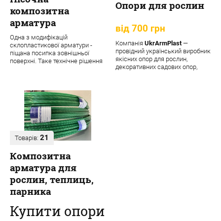
Опори для рослин
композитна
арматура
від 700 грн
Одна з модифікацій
Компанія
UkrArmPlast
—
склопластикової арматури -
провідний український виробник
піщана посипка зовнішньої
якісних опор для рослин,
поверхні. Таке технічне рішення
декоративних садових опор,
забезпечує матеріалу додаткові
підпорок та кріпле...
переваги:
21
Товарів:
Композитна
арматура для
рослин, теплиць,
парника
Купити опори