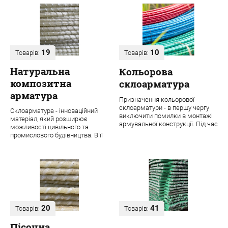
19
10
Товарів:
Товарів:
Натуральна
Кольорова
композитна
склоарматура
арматура
Призначення кольорової
склоарматури - в першу чергу
Склоарматура - інноваційний
виключити помилки в монтажі
матеріал, який розширює
армувальної конструкції. Під час
можливості цивільного та
будівництва навіть одного
промислового будівництва. В її
об'єкта ...
основі лежить ровінг з міцних
скловолок...
20
41
Товарів:
Товарів:
Пісочна