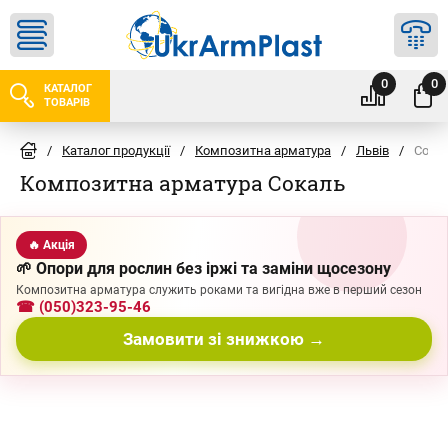
0
0
КАТАЛОГ
ТОВАРІВ
/
Каталог продукції
/
Композитна арматура
/
Львів
/
Сока
Композитна арматура Сокаль
🔥 Акція
🌱 Опори для рослин без іржі та заміни щосезону
Композитна арматура служить роками та вигідна вже в перший сезон
☎ (050)323-95-46
Замовити зі знижкою →