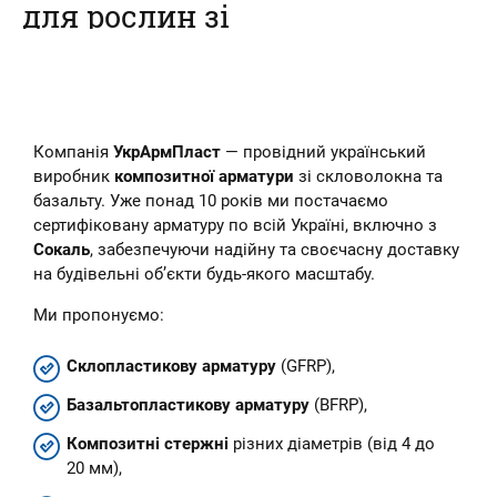
для рослин зі
склопластикової
арматури
Наш інтернет-магазин пропонує
Компанія
УкрАрмПласт
— провідний український
купити композитні кілочки для
рослин – овочів, кві...
виробник
композитної арматури
зі скловолокна та
базальту. Уже понад 10 років ми постачаємо
сертифіковану арматуру по всій Україні, включно з
Сокаль
, забезпечуючи надійну та своєчасну доставку
на будівельні об’єкти будь-якого масштабу.
Ми пропонуємо:
Склопластикову арматуру
(GFRP),
Базальтопластикову арматуру
(BFRP),
Композитні стержні
різних діаметрів (від 4 до
20 мм),