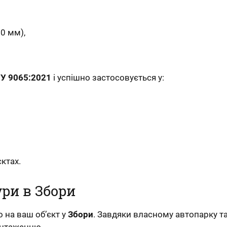
20 мм),
У 9065:2021
і успішно застосовується у:
ктах.
ри в Збори
 на ваш об’єкт у
Збори
. Завдяки власному автопарку т
вантаженню.