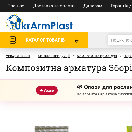
Про нас
Доставка та оплата
Дилерам
Гарантія 
КАТАЛОГ ТОВАРІВ
УкрАрмПласт
/
Каталог продукції
/
Композитна арматура
/
Тер
Композитна арматура Збор
🌱 Опори для рослин
🔥 Акція
Композитна арматура служить