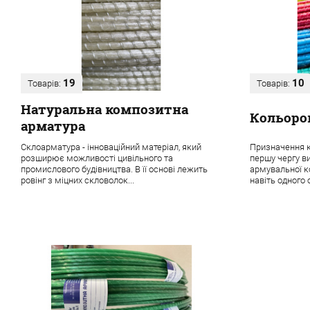
19
10
Товарів:
Товарів:
Натуральна композитна
Кольоро
арматура
Склоарматура - інноваційний матеріал, який
Призначення к
розширює можливості цивільного та
першу чергу в
промислового будівництва. В її основі лежить
армувальної ко
ровінг з міцних скловолок...
навіть одного о