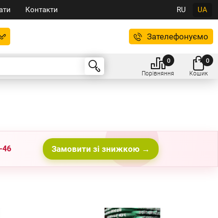
ати
Контакти
RU
UA
Зателефонуємо
0
0
Порівняння
Кошик
-46
Замовити зі знижкою →