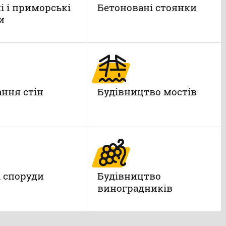
і і приморські
Бетоновані стоянки
и
ння стін
Будівництво мостів
і споруди
Будівництво
виноградників