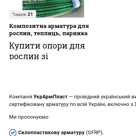
21
Товарів:
Композитна арматура для
рослин, теплиць, парника
Купити опори для
рослин зі
склопластикової
арматури
Наш інтернет-магазин пропонує купити
композитні кілочки для рослин – овочів, кві...
Компанія
УкрАрмПласт
— провідний український 
сертифіковану арматуру по всій Україні, включно з
Ми пропонуємо:
Склопластикову арматуру
(GFRP),