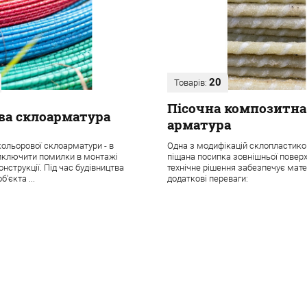
20
Товарів:
Пісочна композитна
ва склоарматура
арматура
ольорової склоарматури - в
Одна з модифікацій склопластико
иключити помилки в монтажі
піщана посипка зовнішньої поверх
нструкції. Під час будівництва
технічне рішення забезпечує мате
б'єкта ...
додаткові переваги: