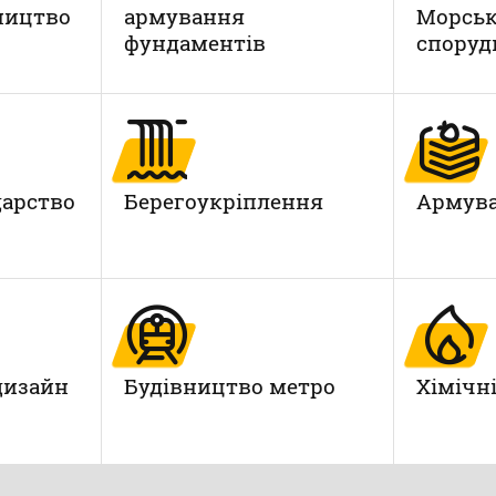
ництво
армування
Морськ
фундаментів
споруд
дарство
Берегоукріплення
Армува
дизайн
Будівництво метро
Xімічн