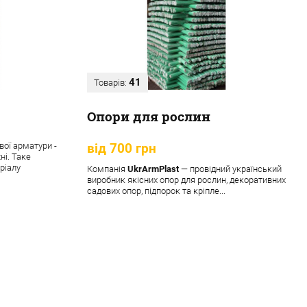
41
Товарів:
Опори для рослин
вої арматури -
від 700 грн
ні. Таке
ріалу
Компанія
UkrArmPlast
— провідний український
виробник якісних опор для рослин, декоративних
садових опор, підпорок та кріпле...