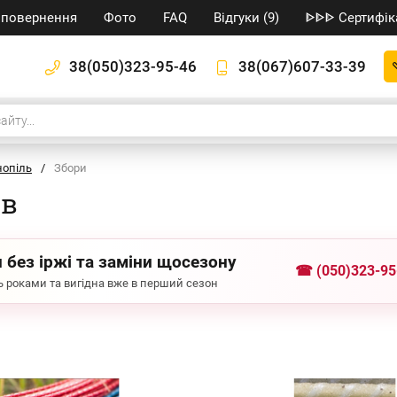
/ повернення
Фото
FAQ
Відгуки (9)
ᐈᐈᐈ Сертифік
38(050)323-95-46
38(067)607-33-39
нопіль
/
Збори
ів
 без іржі та заміни щосезону
☎ (050)323-95
 роками та вигідна вже в перший сезон