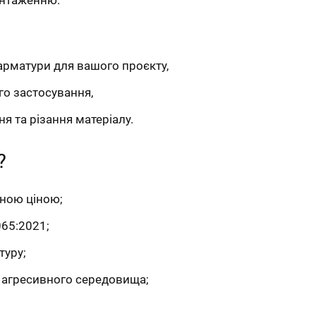
арматури для вашого проєкту,
го застосування,
я та різання матеріалу.
?
сною ціною;
65:2021;
туру;
а агресивного середовища;