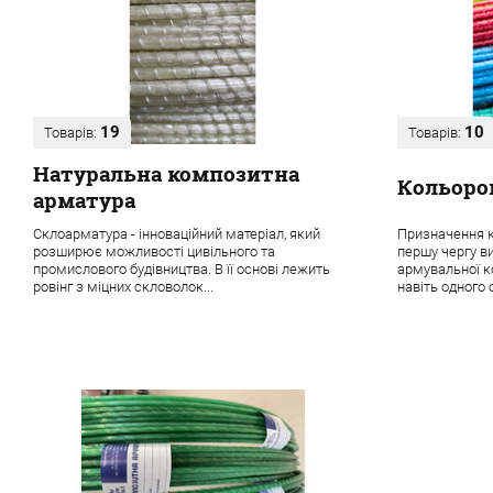
19
10
Товарів:
Товарів:
Натуральна композитна
Кольоро
арматура
Склоарматура - інноваційний матеріал, який
Призначення к
розширює можливості цивільного та
першу чергу в
промислового будівництва. В її основі лежить
армувальної ко
ровінг з міцних скловолок...
навіть одного о