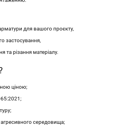
арматури для вашого проєкту,
го застосування,
я та різання матеріалу.
?
сною ціною;
65:2021;
туру;
а агресивного середовища;