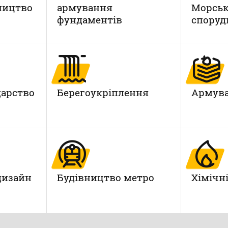
ництво
армування
Морськ
фундаментів
споруд
дарство
Берегоукріплення
Армува
дизайн
Будівництво метро
Xімічн