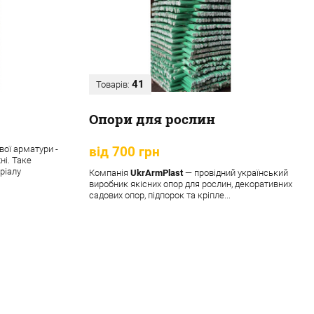
41
Товарів:
Опори для рослин
вої арматури -
від 700 грн
ні. Таке
ріалу
Компанія
UkrArmPlast
— провідний український
виробник якісних опор для рослин, декоративних
садових опор, підпорок та кріпле...