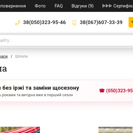
/ повернення
Фото
FAQ
Відгуки (9)
ᐈᐈᐈ Сертифік
38(050)323-95-46
38(067)607-33-39
каси
/
Шпола
ла
 без іржі та заміни щосезону
☎ (050)323-95
 роками та вигідна вже в перший сезон