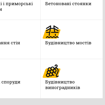
і і приморські
Бетоновані стоянки
и
ння стін
Будівництво мостів
і споруди
Будівництво
виноградників