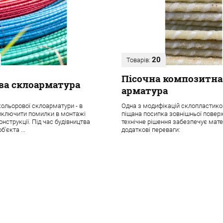
20
Товарів:
Пісочна композитна
ва склоарматура
арматура
ольорової склоарматури - в
Одна з модифікацій склопластико
иключити помилки в монтажі
піщана посипка зовнішньої поверх
нструкції. Під час будівництва
технічне рішення забезпечує мате
б'єкта ...
додаткові переваги: