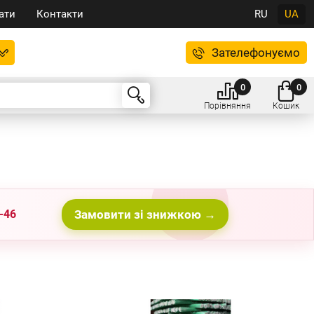
ати
Контакти
RU
UA
Зателефонуємо
0
0
Порівняння
Кошик
-46
Замовити зі знижкою →