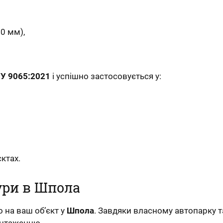
20 мм),
У 9065:2021
і успішно застосовується у:
ктах.
ури в Шпола
 на ваш об’єкт у
Шпола
. Завдяки власному автопарку т
вантаженню.