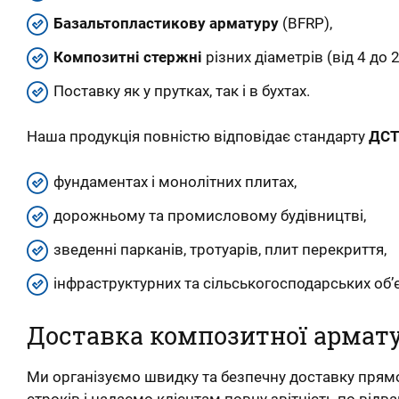
Базальтопластикову арматуру
(BFRP),
Композитні стержні
різних діаметрів (від 4 до 
Поставку як у прутках, так і в бухтах.
Наша продукція повністю відповідає стандарту
ДСТ
фундаментах і монолітних плитах,
дорожньому та промисловому будівництві,
зведенні парканів, тротуарів, плит перекриття,
інфраструктурних та сільськогосподарських об’є
Доставка композитної армат
Ми організуємо швидку та безпечну доставку прямо
строків і надаємо клієнтам повну звітність по від