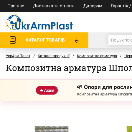
Про нас
Доставка та оплата
Дилерам
Гарантія 
КАТАЛОГ ТОВАРІВ
УкрАрмПласт
/
Каталог продукції
/
Композитна арматура
/
Чер
Композитна арматура Шпо
🌱 Опори для рослин
🔥 Акція
Композитна арматура служить