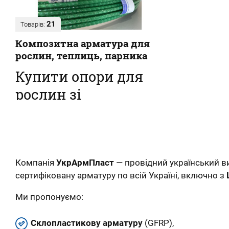
21
Товарів:
Композитна арматура для
рослин, теплиць, парника
Купити опори для
рослин зі
склопластикової
арматури
Наш інтернет-магазин пропонує купити
композитні кілочки для рослин – овочів, кві...
Компанія
УкрАрмПласт
— провідний український 
сертифіковану арматуру по всій Україні, включно з
Ми пропонуємо:
Склопластикову арматуру
(GFRP),