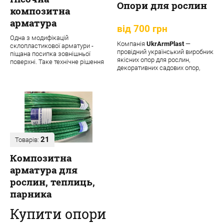
Опори для рослин
композитна
арматура
від 700 грн
Одна з модифікацій
Компанія
UkrArmPlast
—
склопластикової арматури -
провідний український виробник
піщана посипка зовнішньої
якісних опор для рослин,
поверхні. Таке технічне рішення
декоративних садових опор,
забезпечує матеріалу додаткові
підпорок та кріпле...
переваги:
21
Товарів:
Композитна
арматура для
рослин, теплиць,
парника
Купити опори