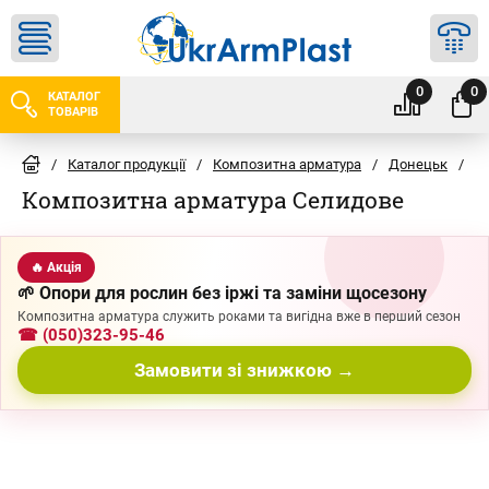
0
0
КАТАЛОГ
ТОВАРІВ
/
Каталог продукції
/
Композитна арматура
/
Донецьк
/
С
Композитна арматура Селидове
🔥 Акція
🌱 Опори для рослин без іржі та заміни щосезону
Композитна арматура служить роками та вигідна вже в перший сезон
☎ (050)323-95-46
Замовити зі знижкою →