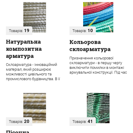
19
10
Товарів:
Товарів:
Натуральна
Кольорова
композитна
склоарматура
арматура
Призначення кольорової
склоарматури - в першу чергу
Склоарматура - інноваційний
виключити помилки в монтажі
матеріал, який розширює
армувальної конструкції. Під час
можливості цивільного та
будівництва навіть одного
промислового будівництва. В її
об'єкта ...
основі лежить ровінг з міцних
скловолок...
20
41
Товарів:
Товарів:
Пісочна