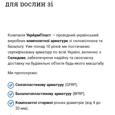
для рослин зі
склопластикової
арматури
Наш інтернет-магазин пропонує
Компанія
УкрАрмПласт
— провідний український
купити композитні кілочки для
рослин – овочів, кві...
виробник
композитної арматури
зі скловолокна та
базальту. Уже понад 10 років ми постачаємо
сертифіковану арматуру по всій Україні, включно з
Селидове
, забезпечуючи надійну та своєчасну
доставку на будівельні об’єкти будь-якого масштабу.
Ми пропонуємо:
Склопластикову арматуру
(GFRP),
Базальтопластикову арматуру
(BFRP),
Композитні стержні
різних діаметрів (від 4 до
20 мм),