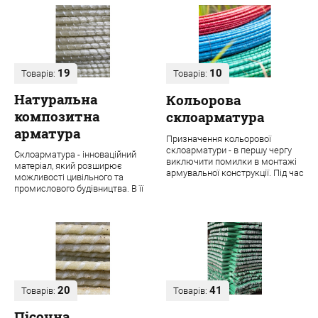
19
10
Товарів:
Товарів:
Натуральна
Кольорова
композитна
склоарматура
арматура
Призначення кольорової
склоарматури - в першу чергу
Склоарматура - інноваційний
виключити помилки в монтажі
матеріал, який розширює
армувальної конструкції. Під час
можливості цивільного та
будівництва навіть одного
промислового будівництва. В її
об'єкта ...
основі лежить ровінг з міцних
скловолок...
20
41
Товарів:
Товарів:
Пісочна