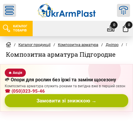
0
0
КАТАЛОГ
ТОВАРІВ
/
Каталог продукції
/
Композитна арматура
/
Дніпро
/
Під
Композитна арматура Підгородне
🔥 Акція
🌱 Опори для рослин без іржі та заміни щосезону
Композитна арматура служить роками та вигідна вже в перший сезон
☎ (050)323-95-46
Замовити зі знижкою →