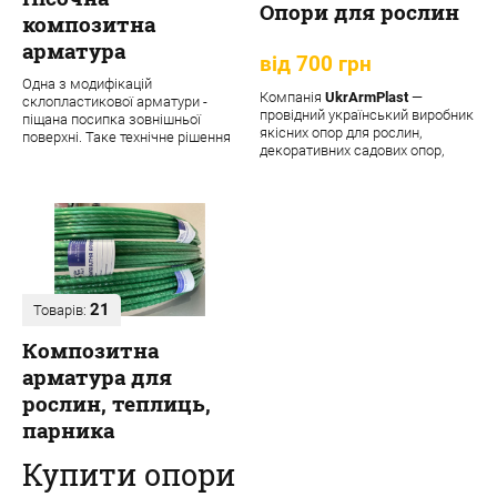
Опори для рослин
композитна
арматура
від 700 грн
Одна з модифікацій
Компанія
UkrArmPlast
—
склопластикової арматури -
провідний український виробник
піщана посипка зовнішньої
якісних опор для рослин,
поверхні. Таке технічне рішення
декоративних садових опор,
забезпечує матеріалу додаткові
підпорок та кріпле...
переваги:
21
Товарів:
Композитна
арматура для
рослин, теплиць,
парника
Купити опори