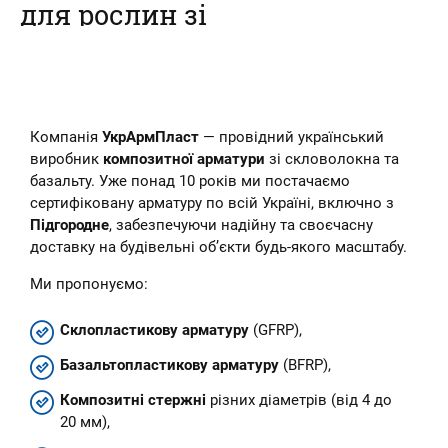
для рослин зі
склопластикової
арматури
Наш інтернет-магазин пропонує
Компанія
УкрАрмПласт
— провідний український
купити композитні кілочки для
рослин – овочів, кві...
виробник
композитної арматури
зі скловолокна та
базальту. Уже понад 10 років ми постачаємо
сертифіковану арматуру по всій Україні, включно з
Підгородне
, забезпечуючи надійну та своєчасну
доставку на будівельні об’єкти будь-якого масштабу.
Ми пропонуємо:
Склопластикову арматуру
(GFRP),
Базальтопластикову арматуру
(BFRP),
Композитні стержні
різних діаметрів (від 4 до
20 мм),