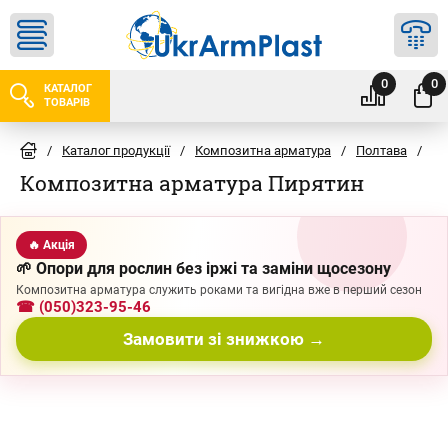
0
0
КАТАЛОГ
ТОВАРІВ
/
Каталог продукції
/
Композитна арматура
/
Полтава
/
Пи
Композитна арматура Пирятин
🔥 Акція
🌱 Опори для рослин без іржі та заміни щосезону
Композитна арматура служить роками та вигідна вже в перший сезон
☎ (050)323-95-46
Замовити зі знижкою →