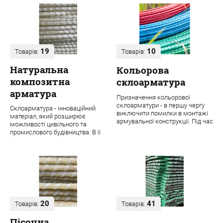
19
10
Товарів:
Товарів:
Натуральна
Кольорова
композитна
склоарматура
арматура
Призначення кольорової
склоарматури - в першу чергу
Склоарматура - інноваційний
виключити помилки в монтажі
матеріал, який розширює
армувальної конструкції. Під час
можливості цивільного та
будівництва навіть одного
промислового будівництва. В її
об'єкта ...
основі лежить ровінг з міцних
скловолок...
20
41
Товарів:
Товарів:
Пісочна