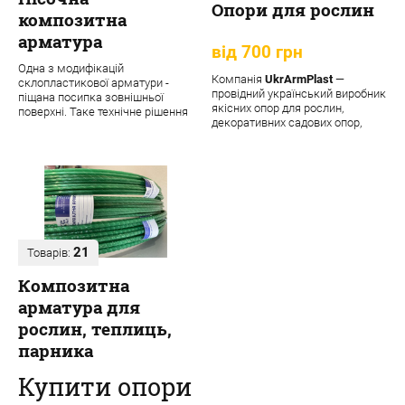
Опори для рослин
композитна
арматура
від 700 грн
Одна з модифікацій
Компанія
UkrArmPlast
—
склопластикової арматури -
провідний український виробник
піщана посипка зовнішньої
якісних опор для рослин,
поверхні. Таке технічне рішення
декоративних садових опор,
забезпечує матеріалу додаткові
підпорок та кріпле...
переваги:
21
Товарів:
Композитна
арматура для
рослин, теплиць,
парника
Купити опори