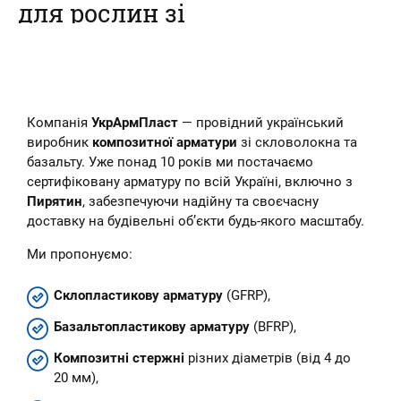
для рослин зі
склопластикової
арматури
Наш інтернет-магазин пропонує
Компанія
УкрАрмПласт
— провідний український
купити композитні кілочки для
рослин – овочів, кві...
виробник
композитної арматури
зі скловолокна та
базальту. Уже понад 10 років ми постачаємо
сертифіковану арматуру по всій Україні, включно з
Пирятин
, забезпечуючи надійну та своєчасну
доставку на будівельні об’єкти будь-якого масштабу.
Ми пропонуємо:
Склопластикову арматуру
(GFRP),
Базальтопластикову арматуру
(BFRP),
Композитні стержні
різних діаметрів (від 4 до
20 мм),