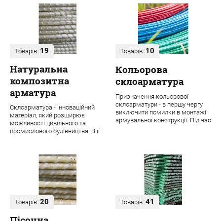
19
10
Товарів:
Товарів:
Натуральна
Кольорова
композитна
склоарматура
арматура
Призначення кольорової
склоарматури - в першу чергу
Склоарматура - інноваційний
виключити помилки в монтажі
матеріал, який розширює
армувальної конструкції. Під час
можливості цивільного та
будівництва навіть одного
промислового будівництва. В її
об'єкта ...
основі лежить ровінг з міцних
скловолок...
20
41
Товарів:
Товарів:
Пісочна