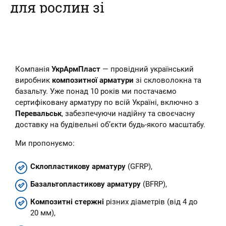
для рослин зі
склопластикової
арматури
Наш інтернет-магазин пропонує
Компанія
УкрАрмПласт
— провідний український
купити композитні кілочки для
рослин – овочів, кві...
виробник
композитної арматури
зі скловолокна та
базальту. Уже понад 10 років ми постачаємо
сертифіковану арматуру по всій Україні, включно з
Перевальськ
, забезпечуючи надійну та своєчасну
доставку на будівельні об’єкти будь-якого масштабу.
Ми пропонуємо:
Склопластикову арматуру
(GFRP),
Базальтопластикову арматуру
(BFRP),
Композитні стержні
різних діаметрів (від 4 до
20 мм),