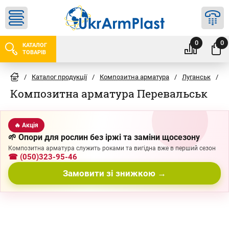
0
0
КАТАЛОГ
ТОВАРІВ
/
Каталог продукції
/
Композитна арматура
/
Луганськ
/
П
Композитна арматура Перевальськ
🔥 Акція
🌱 Опори для рослин без іржі та заміни щосезону
Композитна арматура служить роками та вигідна вже в перший сезон
☎ (050)323-95-46
Замовити зі знижкою →