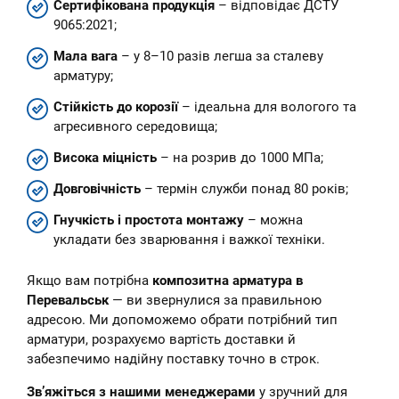
Сертифікована продукція
– відповідає ДСТУ
9065:2021;
Мала вага
– у 8–10 разів легша за сталеву
арматуру;
Стійкість до корозії
– ідеальна для вологого та
агресивного середовища;
Висока міцність
– на розрив до 1000 МПа;
Довговічність
– термін служби понад 80 років;
Гнучкість і простота монтажу
– можна
укладати без зварювання і важкої техніки.
Якщо вам потрібна
композитна арматура в
Перевальськ
— ви звернулися за правильною
адресою. Ми допоможемо обрати потрібний тип
арматури, розрахуємо вартість доставки й
забезпечимо надійну поставку точно в строк.
Зв’яжіться з нашими менеджерами
у зручний для