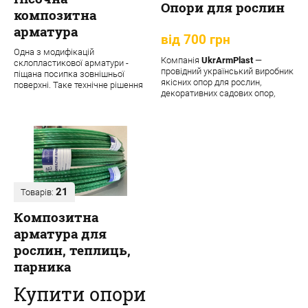
Опори для рослин
композитна
арматура
від 700 грн
Одна з модифікацій
Компанія
UkrArmPlast
—
склопластикової арматури -
провідний український виробник
піщана посипка зовнішньої
якісних опор для рослин,
поверхні. Таке технічне рішення
декоративних садових опор,
забезпечує матеріалу додаткові
підпорок та кріпле...
переваги:
21
Товарів:
Композитна
арматура для
рослин, теплиць,
парника
Купити опори