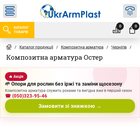
0
0
КАТАЛОГ
ТОВАРІВ
/
Каталог продукції
/
Композитна арматура
/
Чернігів
/
Ос
Композитна арматура Остер
🔥 Акція
🌱 Опори для рослин без іржі та заміни щосезону
Композитна арматура служить роками та вигідна вже в перший сезон
☎ (050)323-95-46
Замовити зі знижкою →