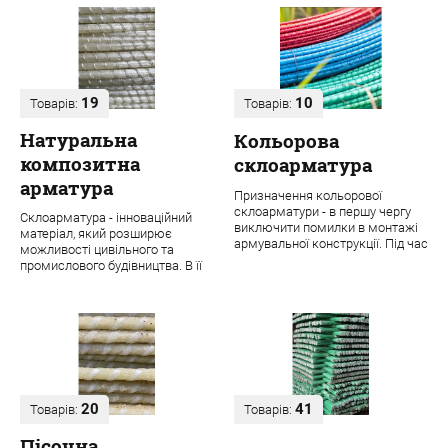
19
10
Товарів:
Товарів:
Натуральна
Кольорова
композитна
склоарматура
арматура
Призначення кольорової
склоарматури - в першу чергу
Склоарматура - інноваційний
виключити помилки в монтажі
матеріал, який розширює
армувальної конструкції. Під час
можливості цивільного та
будівництва навіть одного
промислового будівництва. В її
об'єкта ...
основі лежить ровінг з міцних
скловолок...
20
41
Товарів:
Товарів:
Пісочна