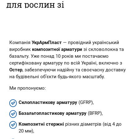
для рослин зі
склопластикової
арматури
Наш інтернет-магазин пропонує
Компанія
УкрАрмПласт
— провідний український
купити композитні кілочки для
рослин – овочів, кві...
виробник
композитної арматури
зі скловолокна та
базальту. Уже понад 10 років ми постачаємо
сертифіковану арматуру по всій Україні, включно з
Остер
, забезпечуючи надійну та своєчасну доставку
на будівельні об’єкти будь-якого масштабу.
Ми пропонуємо:
Склопластикову арматуру
(GFRP),
Базальтопластикову арматуру
(BFRP),
Композитні стержні
різних діаметрів (від 4 до
20 мм),