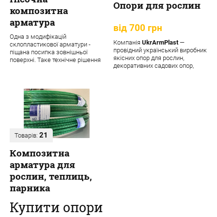
Опори для рослин
композитна
арматура
від 700 грн
Одна з модифікацій
Компанія
UkrArmPlast
—
склопластикової арматури -
провідний український виробник
піщана посипка зовнішньої
якісних опор для рослин,
поверхні. Таке технічне рішення
декоративних садових опор,
забезпечує матеріалу додаткові
підпорок та кріпле...
переваги:
21
Товарів:
Композитна
арматура для
рослин, теплиць,
парника
Купити опори