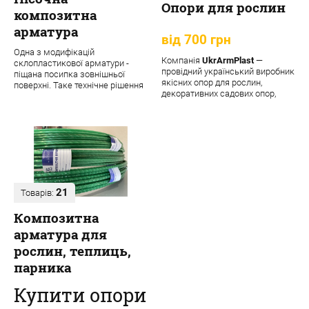
Опори для рослин
композитна
арматура
від 700 грн
Одна з модифікацій
Компанія
UkrArmPlast
—
склопластикової арматури -
провідний український виробник
піщана посипка зовнішньої
якісних опор для рослин,
поверхні. Таке технічне рішення
декоративних садових опор,
забезпечує матеріалу додаткові
підпорок та кріпле...
переваги:
21
Товарів:
Композитна
арматура для
рослин, теплиць,
парника
Купити опори