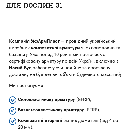
для рослин зі
склопластикової
арматури
Наш інтернет-магазин пропонує
Компанія
УкрАрмПласт
— провідний український
купити композитні кілочки для
рослин – овочів, кві...
виробник
композитної арматури
зі скловолокна та
базальту. Уже понад 10 років ми постачаємо
сертифіковану арматуру по всій Україні, включно з
Новий Буг
, забезпечуючи надійну та своєчасну
доставку на будівельні об’єкти будь-якого масштабу.
Ми пропонуємо:
Склопластикову арматуру
(GFRP),
Базальтопластикову арматуру
(BFRP),
Композитні стержні
різних діаметрів (від 4 до
20 мм),