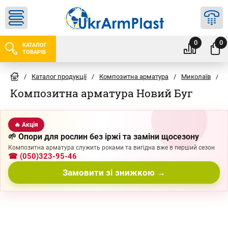
0
0
КАТАЛОГ
ТОВАРІВ
/
Каталог продукції
/
Композитна арматура
/
Миколаїв
/
Н
Композитна арматура Новий Буг
🔥 Акція
🌱 Опори для рослин без іржі та заміни щосезону
Композитна арматура служить роками та вигідна вже в перший сезон
☎ (050)323-95-46
Замовити зі знижкою →