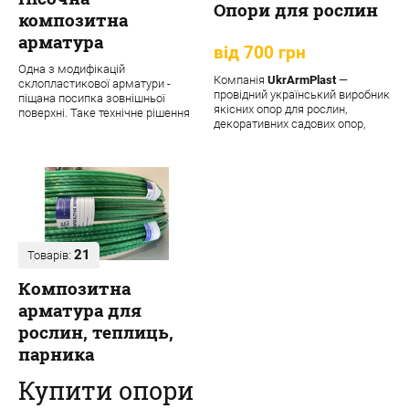
Опори для рослин
композитна
арматура
від 700 грн
Одна з модифікацій
Компанія
UkrArmPlast
—
склопластикової арматури -
провідний український виробник
піщана посипка зовнішньої
якісних опор для рослин,
поверхні. Таке технічне рішення
декоративних садових опор,
забезпечує матеріалу додаткові
підпорок та кріпле...
переваги:
21
Товарів:
Композитна
арматура для
рослин, теплиць,
парника
Купити опори