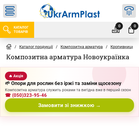
0
0
КАТАЛОГ
ТОВАРІВ
/
Каталог продукції
/
Композитна арматура
/
Кропивницьки
Композитна арматура Новоукраїнка
🔥 Акція
🌱 Опори для рослин без іржі та заміни щосезону
Композитна арматура служить роками та вигідна вже в перший сезон
☎ (050)323-95-46
Замовити зі знижкою →