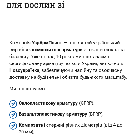
для рослин зі
склопластикової
арматури
Наш інтернет-магазин пропонує
Компанія
УкрАрмПласт
— провідний український
купити композитні кілочки для
рослин – овочів, кві...
виробник
композитної арматури
зі скловолокна та
базальту. Уже понад 10 років ми постачаємо
сертифіковану арматуру по всій Україні, включно з
Новоукраїнка
, забезпечуючи надійну та своєчасну
доставку на будівельні об’єкти будь-якого масштабу.
Ми пропонуємо:
Склопластикову арматуру
(GFRP),
Базальтопластикову арматуру
(BFRP),
Композитні стержні
різних діаметрів (від 4 до
20 мм),