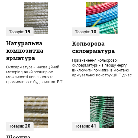
19
10
Товарів:
Товарів:
Натуральна
Кольорова
композитна
склоарматура
арматура
Призначення кольорової
склоарматури - в першу чергу
Склоарматура - інноваційний
виключити помилки в монтажі
матеріал, який розширює
армувальної конструкції. Під час
можливості цивільного та
будівництва навіть одного
промислового будівництва. В її
об'єкта ...
основі лежить ровінг з міцних
скловолок...
20
41
Товарів:
Товарів:
Пісочна