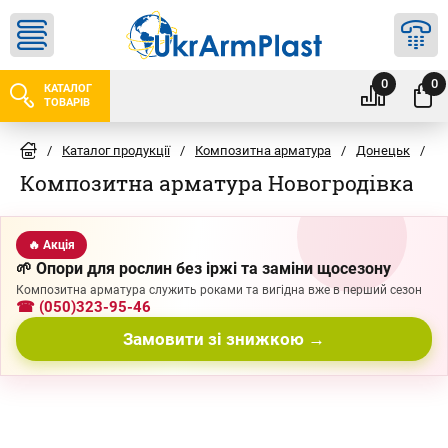
0
0
КАТАЛОГ
ТОВАРІВ
/
Каталог продукції
/
Композитна арматура
/
Донецьк
/
Н
Композитна арматура Новогродівка
🔥 Акція
🌱 Опори для рослин без іржі та заміни щосезону
Композитна арматура служить роками та вигідна вже в перший сезон
☎ (050)323-95-46
Замовити зі знижкою →