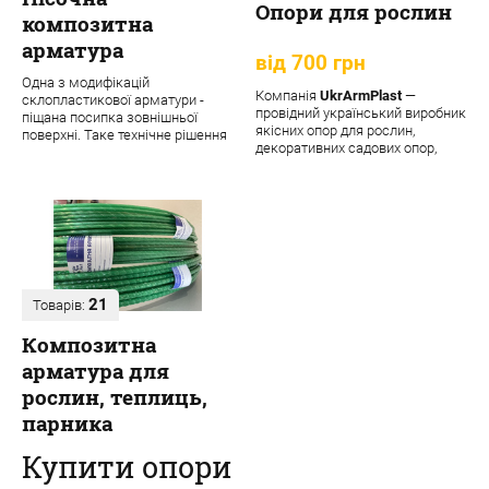
Опори для рослин
композитна
арматура
від 700 грн
Одна з модифікацій
Компанія
UkrArmPlast
—
склопластикової арматури -
провідний український виробник
піщана посипка зовнішньої
якісних опор для рослин,
поверхні. Таке технічне рішення
декоративних садових опор,
забезпечує матеріалу додаткові
підпорок та кріпле...
переваги:
21
Товарів:
Композитна
арматура для
рослин, теплиць,
парника
Купити опори