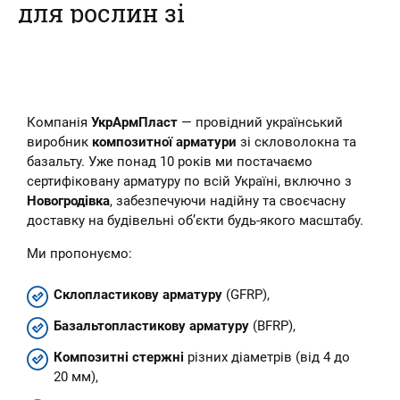
для рослин зі
склопластикової
арматури
Наш інтернет-магазин пропонує
Компанія
УкрАрмПласт
— провідний український
купити композитні кілочки для
рослин – овочів, кві...
виробник
композитної арматури
зі скловолокна та
базальту. Уже понад 10 років ми постачаємо
сертифіковану арматуру по всій Україні, включно з
Новогродівка
, забезпечуючи надійну та своєчасну
доставку на будівельні об’єкти будь-якого масштабу.
Ми пропонуємо:
Склопластикову арматуру
(GFRP),
Базальтопластикову арматуру
(BFRP),
Композитні стержні
різних діаметрів (від 4 до
20 мм),