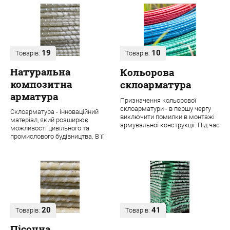
19
10
Товарів:
Товарів:
Натуральна
Кольорова
композитна
склоарматура
арматура
Призначення кольорової
склоарматури - в першу чергу
Склоарматура - інноваційний
виключити помилки в монтажі
матеріал, який розширює
армувальної конструкції. Під час
можливості цивільного та
будівництва навіть одного
промислового будівництва. В її
об'єкта ...
основі лежить ровінг з міцних
скловолок...
20
41
Товарів:
Товарів:
Пісочна