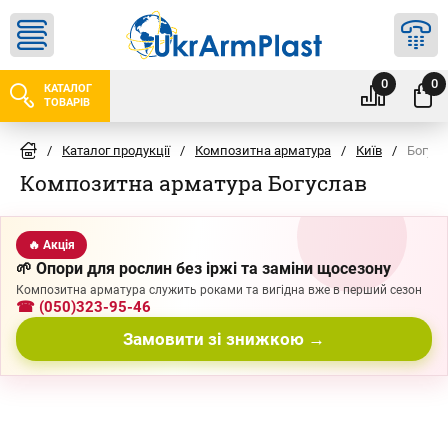
0
0
КАТАЛОГ
ТОВАРІВ
/
Каталог продукції
/
Композитна арматура
/
Київ
/
Богус
Композитна арматура Богуслав
🔥 Акція
🌱 Опори для рослин без іржі та заміни щосезону
Композитна арматура служить роками та вигідна вже в перший сезон
☎ (050)323-95-46
Замовити зі знижкою →