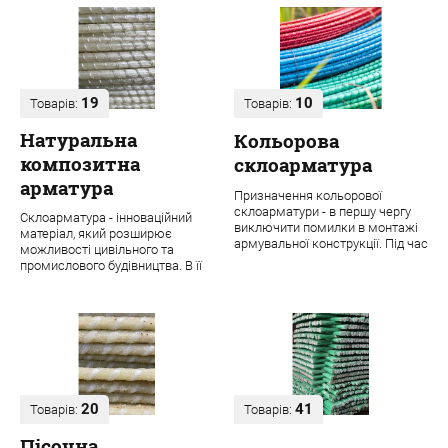
19
10
Товарів:
Товарів:
Натуральна
Кольорова
композитна
склоарматура
арматура
Призначення кольорової
склоарматури - в першу чергу
Склоарматура - інноваційний
виключити помилки в монтажі
матеріал, який розширює
армувальної конструкції. Під час
можливості цивільного та
будівництва навіть одного
промислового будівництва. В її
об'єкта ...
основі лежить ровінг з міцних
скловолок...
20
41
Товарів:
Товарів:
Пісочна