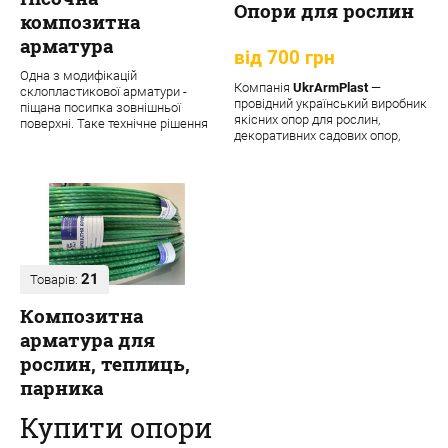
Опори для рослин
композитна
арматура
від 700 грн
Одна з модифікацій
Компанія
UkrArmPlast
—
склопластикової арматури -
провідний український виробник
піщана посипка зовнішньої
якісних опор для рослин,
поверхні. Таке технічне рішення
декоративних садових опор,
забезпечує матеріалу додаткові
підпорок та кріпле...
переваги:
21
Товарів:
Композитна
арматура для
рослин, теплиць,
парника
Купити опори