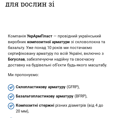
для рослин зі
склопластикової
арматури
Наш інтернет-магазин пропонує
Компанія
УкрАрмПласт
— провідний український
купити композитні кілочки для
рослин – овочів, кві...
виробник
композитної арматури
зі скловолокна та
базальту. Уже понад 10 років ми постачаємо
сертифіковану арматуру по всій Україні, включно з
Богуслав
, забезпечуючи надійну та своєчасну
доставку на будівельні об’єкти будь-якого масштабу.
Ми пропонуємо:
Склопластикову арматуру
(GFRP),
Базальтопластикову арматуру
(BFRP),
Композитні стержні
різних діаметрів (від 4 до
20 мм),