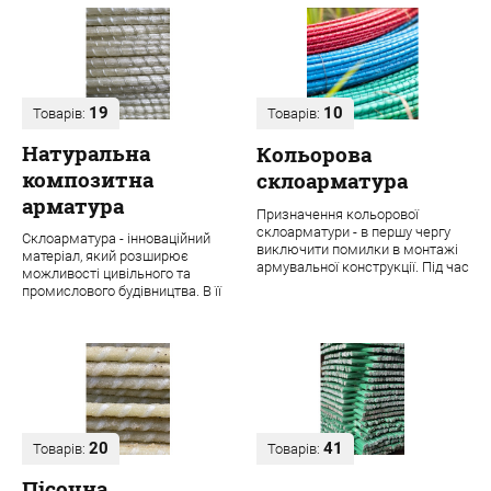
19
10
Товарів:
Товарів:
Натуральна
Кольорова
композитна
склоарматура
арматура
Призначення кольорової
склоарматури - в першу чергу
Склоарматура - інноваційний
виключити помилки в монтажі
матеріал, який розширює
армувальної конструкції. Під час
можливості цивільного та
будівництва навіть одного
промислового будівництва. В її
об'єкта ...
основі лежить ровінг з міцних
скловолок...
20
41
Товарів:
Товарів:
Пісочна