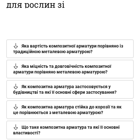
для рослин зі
склопластикової
арматури
Наш інтернет-магазин пропонує
купити композитні кілочки для
Яка вартість композитної арматури порівняно із
рослин – овочів, кві...
традиційною металевою арматурою?
Яка міцність та довговічність композитної
арматури порівняно металевою арматурою?
Як композитна арматура застосовується у
будівництві та які її основні сфери застосування?
Як композитна арматура стійка до корозії та як
це порівнюється з металевою арматурою?
Що таке композитна арматура та які її основні
властивості?