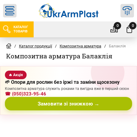
0
0
КАТАЛОГ
ТОВАРІВ
/
Каталог продукції
/
Композитна арматура
/
Балаклія
Композитна арматура Балаклія
🔥 Акція
🌱 Опори для рослин без іржі та заміни щосезону
Композитна арматура служить роками та вигідна вже в перший сезон
☎ (050)323-95-46
Замовити зі знижкою →