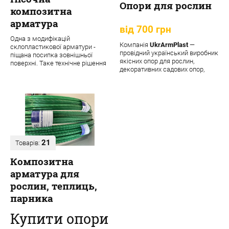
Опори для рослин
композитна
арматура
від 700 грн
Одна з модифікацій
Компанія
UkrArmPlast
—
склопластикової арматури -
провідний український виробник
піщана посипка зовнішньої
якісних опор для рослин,
поверхні. Таке технічне рішення
декоративних садових опор,
забезпечує матеріалу додаткові
підпорок та кріпле...
переваги:
21
Товарів:
Композитна
арматура для
рослин, теплиць,
парника
Купити опори