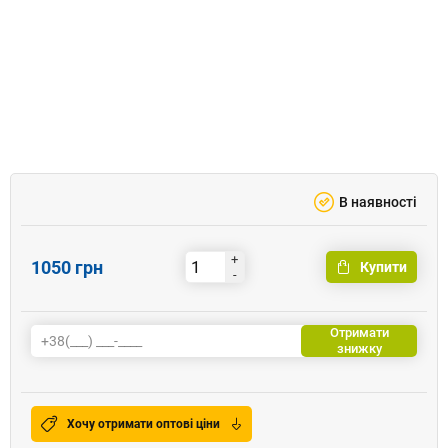
В наявності
+
1050 грн
Купити
-
Отримати
знижку
Хочу отримати оптові ціни