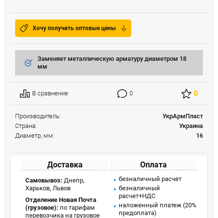
Хочу получить оптовые цены
Заменяет металлическую арматуру диаметром 18
мм
0
В сравнение
0
Производитель:
УкрАрмПласт
Страна:
Украина
Диаметр, мм:
16
Доставка
Оплата
безналичный расчет
Самовывоз:
Днепр,
Харьков, Львов
безналичный
расчет+НДС
Отделение Новая Почта
наложенный платеж (20%
(грузовое):
по тарифам
предоплата)
перевозчика на грузовое