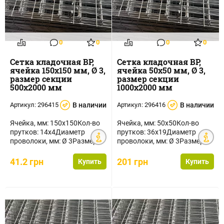
0
0
0
0
Сетка кладочная ВР,
Сетка кладочная ВР,
ячейка 150х150 мм, Ø 3,
ячейка 50х50 мм, Ø 3,
размер секции
размер секции
500х2000 мм
1000х2000 мм
Артикул:
296415
В наличии
Артикул:
296416
В наличии
Ячейка, мм: 150х150Кол-во
Ячейка, мм: 50х50Кол-во
прутков: 14х4Диаметр
прутков: 36х19Диаметр
проволоки, мм: Ø 3Размер
проволоки, мм: Ø 3Размер
секции, мм:
секции, мм:
500х2000Площадь ...
1000х2000Площадь ...
41.2 грн
201 грн
Купить
Купить