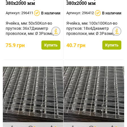
380х2000 мм
380х2000 мм
Артикул:
296411
В наличии
Артикул:
296412
В наличии
Ячейка, мм: 50х50Кол-во
Ячейка, мм: 100х100Кол-во
прутков: 36х7Диаметр
прутков: 18х4Диаметр
проволоки, мм: Ø 3Размер
проволоки, мм: Ø 3Размер
секции, мм:
секции, мм:
380х2000Площадь се...
380х2000Площадь ...
75.9 грн
40.7 грн
Купить
Купить