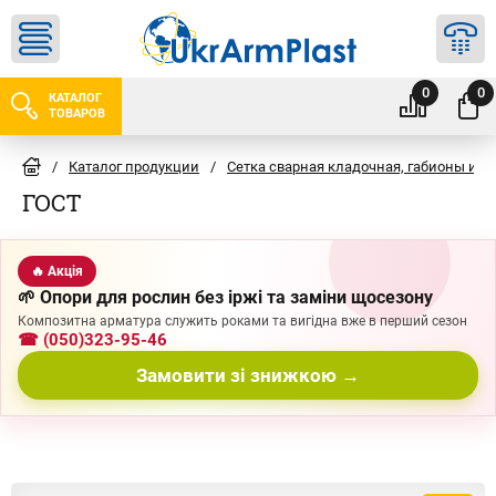
0
0
КАТАЛОГ
ТОВАРОВ
/
Каталог продукции
/
Сетка сварная кладочная, габионы и 
ГОСТ
🔥 Акція
🌱 Опори для рослин без іржі та заміни щосезону
Композитна арматура служить роками та вигідна вже в перший сезон
☎ (050)323-95-46
Замовити зі знижкою →