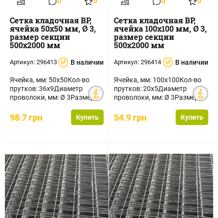
0
0
0
0
Сетка кладочная ВР,
Сетка кладочная ВР,
ячейка 50х50 мм, Ø 3,
ячейка 100х100 мм, Ø 3,
размер секции
размер секции
500х2000 мм
500х2000 мм
Артикул:
296413
В наличии
Артикул:
296414
В наличии
Ячейка, мм: 50х50Кол-во
Ячейка, мм: 100х100Кол-во
прутков: 36х9Диаметр
прутков: 20х5Диаметр
проволоки, мм: Ø 3Размер
проволоки, мм: Ø 3Размер
секции, мм:
секции, мм:
500х2000Площадь се...
500х2000Площадь ...
98.7 грн
54.9 грн
Купить
Купить