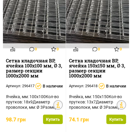
0
0
0
0
Сетка кладочная ВР,
Сетка кладочная ВР,
ячейка 100х100 мм, Ø 3,
ячейка 150х150 мм, Ø 3,
размер секции
размер секции
1000х2000 мм
1000х2000 мм
Артикул:
296417
В наличии
Артикул:
296418
В наличии
Ячейка, мм: 100х100Кол-во
Ячейка, мм: 150х150Кол-во
прутков: 18х9Диаметр
прутков: 13х7Диаметр
проволоки, мм: Ø 3Размер
проволоки, мм: Ø 3Размер
секции, мм:
секции, мм:
1000х2000Площадь...
1000х2000Площадь...
98.7 грн
74.1 грн
Купить
Купить