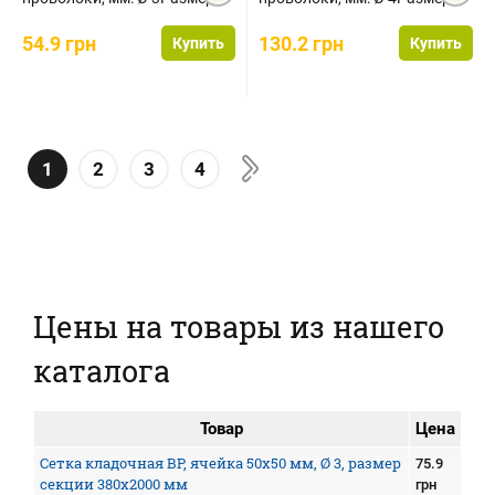
секции, мм:
секции, мм:
1000х2000Площадь...
380х2000Площадь се...
54.9 грн
130.2 грн
Купить
Купить
1
2
3
4
Цены на товары из нашего
каталога
Товар
Цена
Сетка кладочная ВР, ячейка 50х50 мм, Ø 3, размер
75.9
секции 380х2000 мм
грн